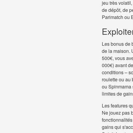
jeu très volati
de dépôt, de p
Parimatch ou Be
Exploite
Les bonus de bi
de la maison. 
500€, vous ave
000€) avant de
conditions – s
roulette ou au
ou Spinmama so
limites de gain
Les features q
Ne jouez pas b
fonctionnalités
gains qui s'ac