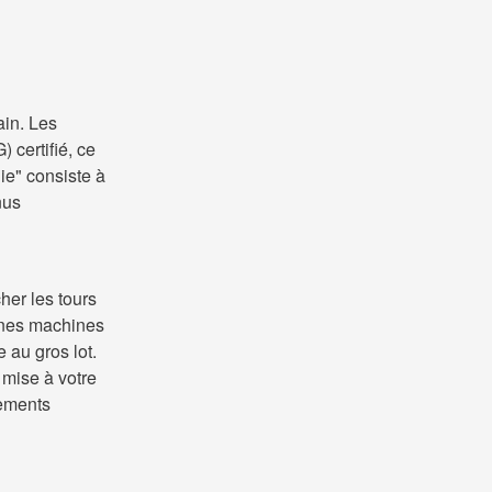
ain. Les
certifié, ce
ie" consiste à
nus
her les tours
aines machines
 au gros lot.
 mise à votre
iements