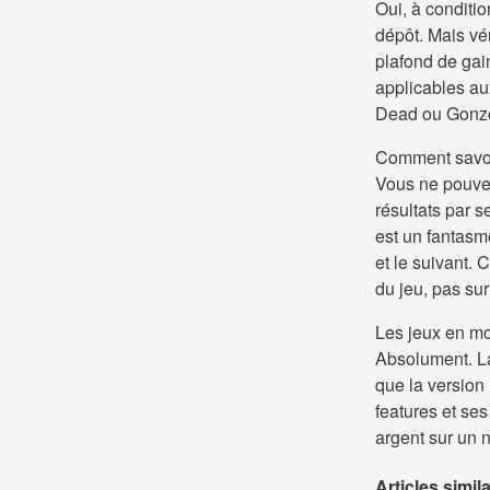
Oui, à conditio
dépôt. Mais vér
plafond de gain
applicables aux
Dead ou Gonzo's
Comment savoir
Vous ne pouvez
résultats par 
est un fantasm
et le suivant.
du jeu, pas sur
Les jeux en mo
Absolument. L
que la version r
features et ses
argent sur un 
Articles simil