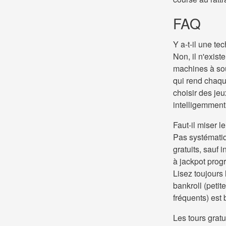
FAQ
Y a-t-il une t
Non, il n'exist
machines à sou
qui rend chaqu
choisir des jeu
intelligemment
Faut-il miser 
Pas systématiq
gratuits, sauf 
à jackpot prog
Lisez toujours 
bankroll (petit
fréquents) est 
Les tours grat