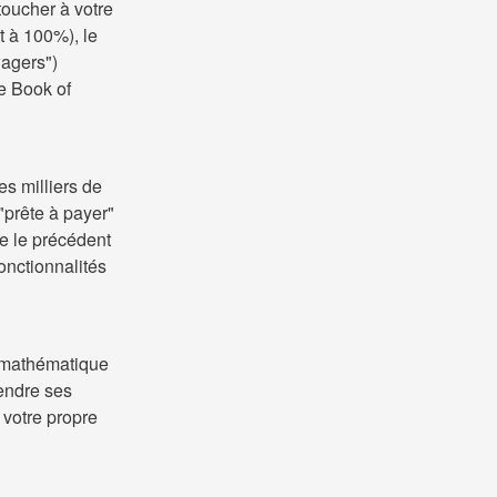
toucher à votre
t à 100%), le
wagers")
me Book of
s milliers de
prête à payer"
e le précédent
onctionnalités
 mathématique
rendre ses
 votre propre