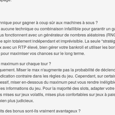
echnique pour gagner à coup sûr aux machines à sous ?
e aucune technique ou combinaison infaillible pour garantir un g
s fonctionnent avec un générateur de nombres aléatoires (RNG) 
e spin totalement indépendant et imprévisible. La seule "stratég
x avec un RTP élevé, bien gérer votre bankroll et utiliser les bo
 pour maximiser vos chances sur le long terme.
le maximum sur chaque tour ?
uement. Miser le max n'augmente pas la probabilité de déclenc
indication contraire dans les règles du jeu. Cependant, sur cert
ressif, miser en-dessous du maximum peut vous rendre inéligible
les informations du jeu. Pour la majorité des slots, adapter votre
es mises sur jeux volatils, mises plus confortables sur jeux à pa
bien plus judicieux.
uits des bonus sont-ils vraiment avantageux ?