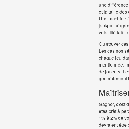
une différence 
et la taille de
Une machine à 
jackpot progres
volatilité fai
Où trouver ces
Les casinos s
chaque jeu dans
mentionnée, ma
de joueurs. L
généralement b
Maîtrise
Gagner, c'est 
êtes prêt à pe
1% à 2% de votr
devraient être 