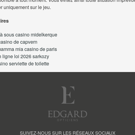
r uniquement sur le jeu.
aires
à sous casino midelkerque
 casino de capvern
mamma mia casino de paris
 ligne loi 2026 sarkozy
ino serviette de toilette
SUIVEZ-NOUS SUR LES RÉSEAUX SOCIAUX