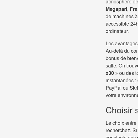
atmosphère de 
Megapari
,
Fre
de machines à s
accessible 24h
ordinateur.
Les avantages 
Au-delà du con
bonus de bienv
salle. On tro
x30 »
ou des to
instantanées :
PayPal ou Skri
votre environn
Choisir 
Le choix entre
recherchez. Si 
spectacle des s