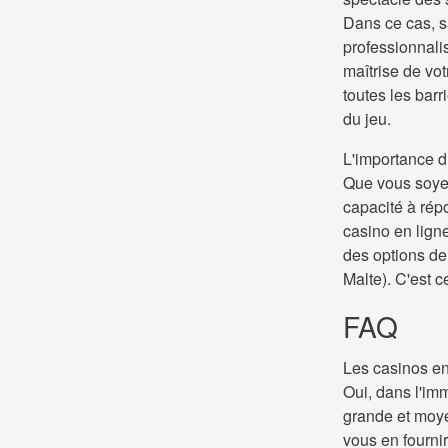
Dans ce cas, s
professionnalis
maîtrise de vot
toutes les barr
du jeu.
L'importance du
Que vous soyez
capacité à répo
casino en lign
des options de
Malte). C'est ce
FAQ
Les casinos en
Oui, dans l'im
grande et moyen
vous en fournir