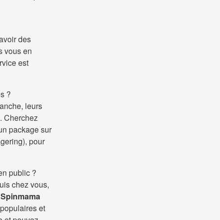
 avoir des
ls vous en
vice est
es ?
anche, leurs
s. Cherchez
 un package sur
gering), pour
en public ?
puis chez vous,
u
Spinmama
populaires et
e et pouvez