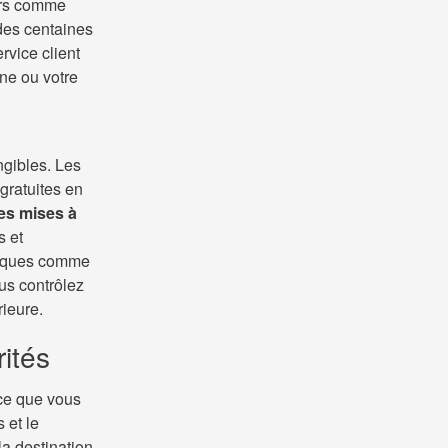
urs comme
des centaines
rvice client
ne ou votre
ngibles. Les
gratuites en
es mises à
s et
oniques comme
us contrôlez
rieure.
ités
 ce que vous
 et le
a destination.