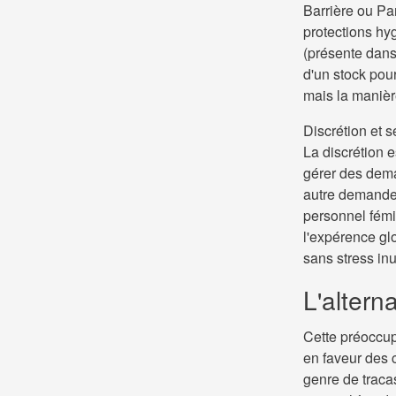
Barrière ou Pa
protections hygi
(présente dans
d'un stock pour
mais la manière
Discrétion et s
La discrétion e
gérer des dema
autre demande 
personnel fémin
l'expérence gl
sans stress inut
L'altern
Cette préoccup
en faveur des 
genre de traca