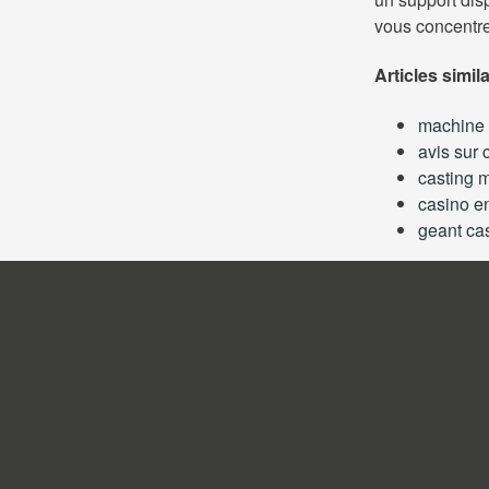
vous concentre
Articles simil
machine 
avis sur
casting 
casino en
geant cas