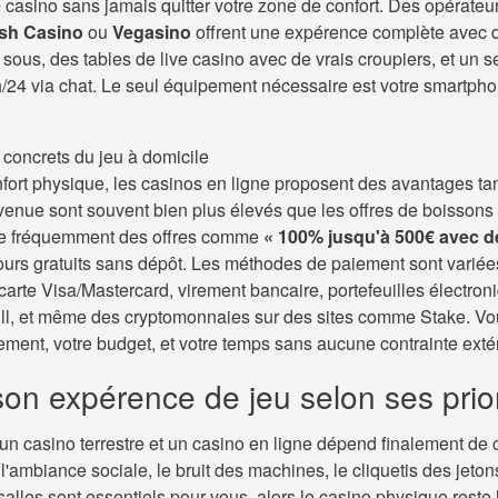
casino sans jamais quitter votre zone de confort. Des opérate
sh Casino
ou
Vegasino
offrent une expérence complète avec 
ous, des tables de live casino avec de vrais croupiers, et un se
/24 via chat. Le seul équipement nécessaire est votre smartpho
concrets du jeu à domicile
fort physique, les casinos en ligne proposent des avantages ta
enue sont souvent bien plus élevés que les offres de boissons 
uve fréquemment des offres comme
« 100% jusqu'à 500€ avec d
urs gratuits sans dépôt. Les méthodes de paiement sont variée
 carte Visa/Mastercard, virement bancaire, portefeuilles électr
ll, et même des cryptomonnaies sur des sites comme Stake. Vo
ement, votre budget, et votre temps sans aucune contrainte exté
son expérence de jeu selon ses prior
 un casino terrestre et un casino en ligne dépend finalement de
l'ambiance sociale, le bruit des machines, le cliquetis des jetons
alles sont essentiels pour vous, alors le casino physique reste l