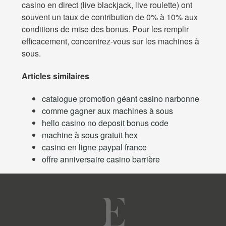
casino en direct (live blackjack, live roulette) ont
souvent un taux de contribution de 0% à 10% aux
conditions de mise des bonus. Pour les remplir
efficacement, concentrez-vous sur les machines à
sous.
Articles similaires
catalogue promotion géant casino narbonne
comme gagner aux machines à sous
hello casino no deposit bonus code
machine à sous gratuit hex
casino en ligne paypal france
offre anniversaire casino barrière