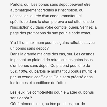
Parfois, oui. Les bonus sans dépôt peuvent être
automatiquement crédités à l'inscription, ou
nécessiter l'entrée d'un code promotionnel
spécifique dans le champ prévu à cet effet lors de
l'inscription ou dans votre compte joueur. Vérifiez la
page des promotions du site pour le code exact.
Y a-t-il un maximum pour les gains retirables avec
un bonus sans dépôt ?
Dans la grande majorité des cas, oui. Les casinos
imposent un plafond de retrait sur les gains issus
d'un bonus sans dépôt. Ce plafond peut être de
50€, 100€, ou parfois le montant du bonus multiplié
par un certain coefficient. Cela sera précisé dans
les termes et conditions de l'offre.
Les jeux live comptent-ils pour le wager du bonus
sans dépôt ?
Généralement, non, ou très peu. Les jeux de