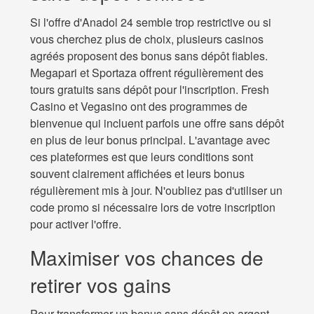
Si l'offre d'Anadol 24 semble trop restrictive ou si
vous cherchez plus de choix, plusieurs casinos
agréés proposent des bonus sans dépôt fiables.
Megapari et Sportaza offrent régulièrement des
tours gratuits sans dépôt pour l'inscription. Fresh
Casino et Vegasino ont des programmes de
bienvenue qui incluent parfois une offre sans dépôt
en plus de leur bonus principal. L'avantage avec
ces plateformes est que leurs conditions sont
souvent clairement affichées et leurs bonus
régulièrement mis à jour. N'oubliez pas d'utiliser un
code promo si nécessaire lors de votre inscription
pour activer l'offre.
Maximiser vos chances de
retirer vos gains
Pour transformer un bonus sans dépôt en argent