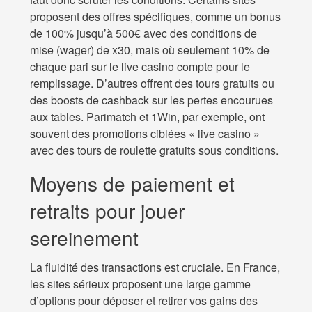
proposent des offres spécifiques, comme un bonus
de 100% jusqu’à 500€ avec des conditions de
mise (wager) de x30, mais où seulement 10% de
chaque pari sur le live casino compte pour le
remplissage. D’autres offrent des tours gratuits ou
des boosts de cashback sur les pertes encourues
aux tables. Parimatch et 1Win, par exemple, ont
souvent des promotions ciblées « live casino »
avec des tours de roulette gratuits sous conditions.
Moyens de paiement et
retraits pour jouer
sereinement
La fluidité des transactions est cruciale. En France,
les sites sérieux proposent une large gamme
d’options pour déposer et retirer vos gains des