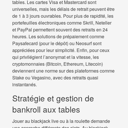
tables. Les cartes Visa et Mastercard sont
universelles, mais les délais de retrait peuvent être
de 1 à 3 jours ouvrables. Pour plus de rapidité, les
portefeuilles électroniques comme Skrill, Neteller
et PayPal permettent souvent des retraits en 24
heures. Les solutions de prépaiement comme
Paysafecard (pour le dépôt) ou Neosurf sont
appréciées pour leur simplicité. Enfin, pour ceux
qui privilégient l’anonymat et la vitesse, les
cryptomonnaies (Bitcoin, Ethereum, Litecoin)
deviennent une norme sur des plateformes comme
Stake ou Vegasino, avec des retraits quasi
instantanés.
Stratégie et gestion de
bankroll aux tables
Jouer au blackjack live ou à la roulette demande
une approche différente des slots. Au blackjack,