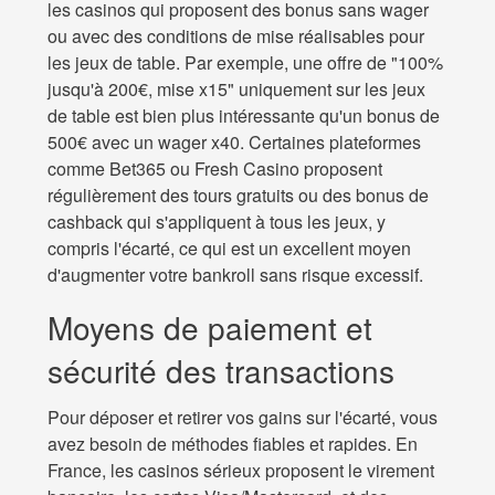
les casinos qui proposent des bonus sans wager
ou avec des conditions de mise réalisables pour
les jeux de table. Par exemple, une offre de "100%
jusqu'à 200€, mise x15" uniquement sur les jeux
de table est bien plus intéressante qu'un bonus de
500€ avec un wager x40. Certaines plateformes
comme Bet365 ou Fresh Casino proposent
régulièrement des tours gratuits ou des bonus de
cashback qui s'appliquent à tous les jeux, y
compris l'écarté, ce qui est un excellent moyen
d'augmenter votre bankroll sans risque excessif.
Moyens de paiement et
sécurité des transactions
Pour déposer et retirer vos gains sur l'écarté, vous
avez besoin de méthodes fiables et rapides. En
France, les casinos sérieux proposent le virement