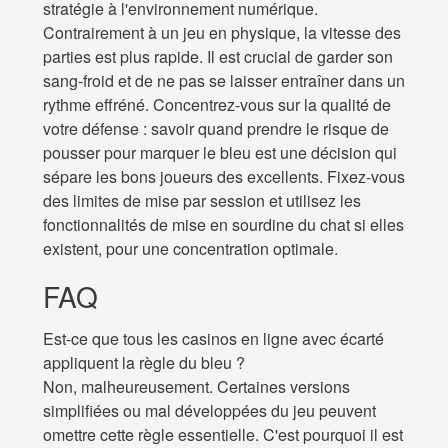
stratégie à l'environnement numérique.
Contrairement à un jeu en physique, la vitesse des
parties est plus rapide. Il est crucial de garder son
sang-froid et de ne pas se laisser entraîner dans un
rythme effréné. Concentrez-vous sur la qualité de
votre défense : savoir quand prendre le risque de
pousser pour marquer le bleu est une décision qui
sépare les bons joueurs des excellents. Fixez-vous
des limites de mise par session et utilisez les
fonctionnalités de mise en sourdine du chat si elles
existent, pour une concentration optimale.
FAQ
Est-ce que tous les casinos en ligne avec écarté
appliquent la règle du bleu ?
Non, malheureusement. Certaines versions
simplifiées ou mal développées du jeu peuvent
omettre cette règle essentielle. C'est pourquoi il est