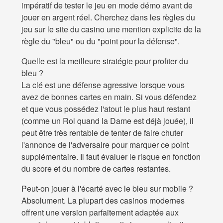
impératif de tester le jeu en mode démo avant de
jouer en argent réel. Cherchez dans les règles du
jeu sur le site du casino une mention explicite de la
règle du "bleu" ou du "point pour la défense".
Quelle est la meilleure stratégie pour profiter du
bleu ?
La clé est une défense agressive lorsque vous
avez de bonnes cartes en main. Si vous défendez
et que vous possédez l'atout le plus haut restant
(comme un Roi quand la Dame est déjà jouée), il
peut être très rentable de tenter de faire chuter
l'annonce de l'adversaire pour marquer ce point
supplémentaire. Il faut évaluer le risque en fonction
du score et du nombre de cartes restantes.
Peut-on jouer à l'écarté avec le bleu sur mobile ?
Absolument. La plupart des casinos modernes
offrent une version parfaitement adaptée aux