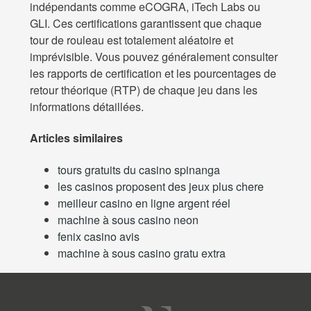
indépendants comme eCOGRA, iTech Labs ou
GLI. Ces certifications garantissent que chaque
tour de rouleau est totalement aléatoire et
imprévisible. Vous pouvez généralement consulter
les rapports de certification et les pourcentages de
retour théorique (RTP) de chaque jeu dans les
informations détaillées.
Articles similaires
tours gratuits du casino spinanga
les casinos proposent des jeux plus chere
meilleur casino en ligne argent réel
machine à sous casino neon
fenix casino avis
machine à sous casino gratu extra