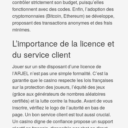
contrôler strictement son budget, puisqu’elles
fonctionnent avec des codes. Enfin, l’adoption des
cryptomonnaies (Bitcoin, Ethereum) se développe,
proposant des transactions anonymes et des frais
minimes.
L’importance de la licence et
du service client
Jouer sur un site disposant d’une licence de
l’ARJEL n’est pas une simple formalité. C’est la
garantie que le casino respecte les lois françaises
sur la protection des joueurs, l’équité des jeux
(grâce aux générateurs de nombres aléatoires
certifiés) et la lutte contre la fraude. Avant de vous
inscrire, vérifiez le logo de l’autorité en bas de
page. Un bon service client est tout aussi crucial.
Un casino digne de confiance propose un support