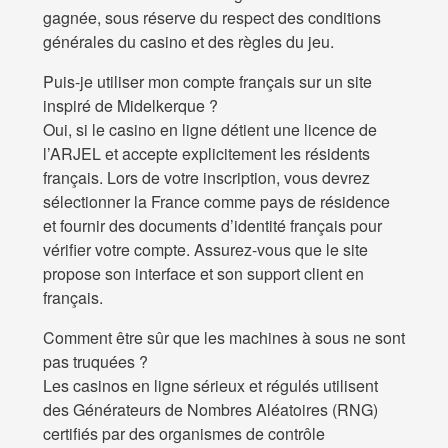
gagnée, sous réserve du respect des conditions
générales du casino et des règles du jeu.
Puis-je utiliser mon compte français sur un site
inspiré de Midelkerque ?
Oui, si le casino en ligne détient une licence de
l’ARJEL et accepte explicitement les résidents
français. Lors de votre inscription, vous devrez
sélectionner la France comme pays de résidence
et fournir des documents d’identité français pour
vérifier votre compte. Assurez-vous que le site
propose son interface et son support client en
français.
Comment être sûr que les machines à sous ne sont
pas truquées ?
Les casinos en ligne sérieux et régulés utilisent
des Générateurs de Nombres Aléatoires (RNG)
certifiés par des organismes de contrôle