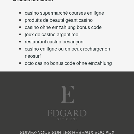
casino supermarché courses en ligne
produits de beauté géant casino
casino ohne einzahlung bonus code
jeux de casino argent reel
restaurant casino besançon
casino en ligne ou on peux recharger en
neosurf
octo casino bonus code ohne einzahlung
SUIVEZ-NOUS SUR LES RÉSEAUX SOCIAUX