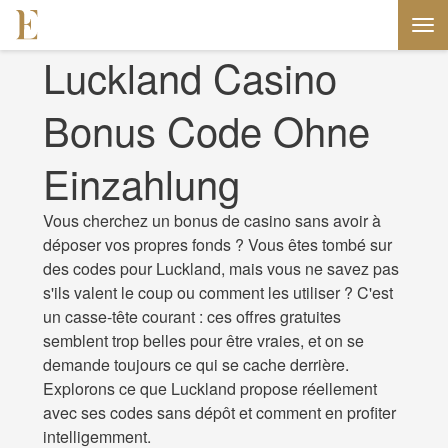
Luckland Casino
Bonus Code Ohne
Einzahlung
Vous cherchez un bonus de casino sans avoir à
déposer vos propres fonds ? Vous êtes tombé sur
des codes pour Luckland, mais vous ne savez pas
s'ils valent le coup ou comment les utiliser ? C'est
un casse-tête courant : ces offres gratuites
semblent trop belles pour être vraies, et on se
demande toujours ce qui se cache derrière.
Explorons ce que Luckland propose réellement
avec ses codes sans dépôt et comment en profiter
intelligemment.