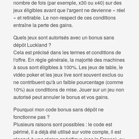
nombre de fois (par exemple, x30 ou x40) sur des
jeux éligibles avant que l'argent ne devienne « réel
» et retirable. Le non-respect de ces conditions
entraîne la perte des gains.
Quels jeux sont autorisés avec un bonus sans
dépôt Luckland ?
Cela est précisé dans les termes et conditions de
l'offre. En règle générale, la majorité des machines
à sous sont éligibles à 100%. Les jeux de table, le
vidéo poker et les jeux live sont souvent exclus ou
ne contribuent qu'à un faible pourcentage (comme
10%) aux conditions de mise. Jouer sur un jeu non
autorisé peut annuler le bonus et vos gains.
Pourquoi mon code bonus sans dépôt ne
fonctionne pas ?
Plusieurs raisons sont possibles : le code est
périmé, il a déjà été utilisé sur votre compte, il est