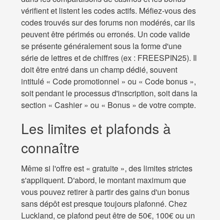
vérifient et listent les codes actifs. Méfiez-vous des
codes trouvés sur des forums non modérés, car ils
peuvent être périmés ou erronés. Un code valide
se présente généralement sous la forme d'une
série de lettres et de chiffres (ex : FREESPIN25). Il
doit être entré dans un champ dédié, souvent
intitulé « Code promotionnel » ou « Code bonus »,
soit pendant le processus d'inscription, soit dans la
section « Cashier » ou « Bonus » de votre compte.
Les limites et plafonds à
connaître
Même si l'offre est « gratuite », des limites strictes
s'appliquent. D'abord, le montant maximum que
vous pouvez retirer à partir des gains d'un bonus
sans dépôt est presque toujours plafonné. Chez
Luckland, ce plafond peut être de 50€, 100€ ou un