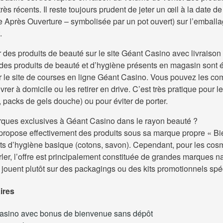
ès récents. Il reste toujours prudent de jeter un œil à la date d
 Après Ouverture – symbolisée par un pot ouvert) sur l’embal
.
r des produits de beauté sur le site Géant Casino avec livraison
t des produits de beauté et d’hygiène présents en magasin sont
r le site de courses en ligne Géant Casino. Vous pouvez les c
ivrer à domicile ou les retirer en drive. C’est très pratique pour l
, packs de gels douche) ou pour éviter de porter.
arques exclusives à Géant Casino dans le rayon beauté ?
ropose effectivement des produits sous sa marque propre « Bi
its d’hygiène basique (cotons, savon). Cependant, pour les cos
ler, l’offre est principalement constituée de grandes marques n
e jouent plutôt sur des packagings ou des kits promotionnels spé
aires
casino avec bonus de bienvenue sans dépôt