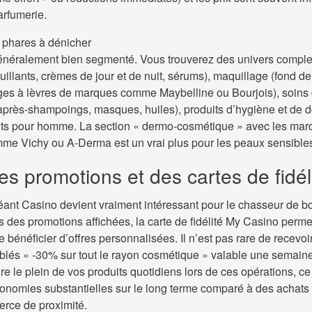
arfumerie.
 phares à dénicher
énéralement bien segmenté. Vous trouverez des univers complet
llants, crèmes de jour et de nuit, sérums), maquillage (fond de 
es à lèvres de marques comme Maybelline ou Bourjois), soins c
près-shampoings, masques, huiles), produits d’hygiène et de d
its pour homme. La section « dermo-cosmétique » avec les mar
e Vichy ou A-Derma est un vrai plus pour les peaux sensible
es promotions et des cartes de fidél
éant Casino devient vraiment intéressant pour le chasseur de b
s des promotions affichées, la carte de fidélité My Casino perm
e bénéficier d’offres personnalisées. Il n’est pas rare de recevo
iblés « -30% sur tout le rayon cosmétique » valable une semaine
e le plein de vos produits quotidiens lors de ces opérations, c
conomies substantielles sur le long terme comparé à des achats
rce de proximité.