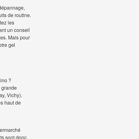
 dépannage,
ts de routine.
tez les
ant un conseil
tes. Mais pour
tre gel
ino ?
e grande
y, Vichy).
es haut de
ypermarché
ts sont donc