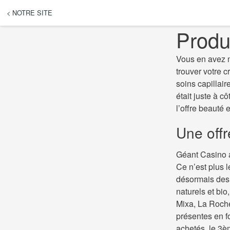
< NOTRE SITE
Produ
Vous en avez m
trouver votre c
soins capillair
était juste à 
l’offre beauté
Une offr
Géant Casino a
Ce n’est plus 
désormais des 
naturels et bi
Mixa, La Roche
présentes en f
achetés, le 3èm