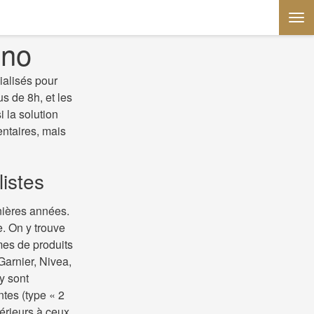
ino
ialisés pour
us de 8h, et les
i la solution
entaires, mais
listes
nières années.
. On y trouve
mes de produits
Garnier, Nivea,
y sont
tes (type « 2
férieurs à ceux