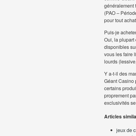
généralement tr
(PAO – Période
pour tout achat
Puis-je achete
Oui, la plupar
disponibles su
vous les faire l
lourds (lessive
Y a-t-il des m
Géant Casino p
certains produ
proprement par
exclusivités s
Articles simil
jeux de 