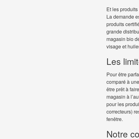
Et les produits
La demande est
produits certif
grande distrib
magasin bio dé
visage et huile
Les limi
Pour être parfa
comparé à une 
être prêt à fai
magasin à l’aut
pour les produi
correcteurs) r
fenêtre.
Notre co