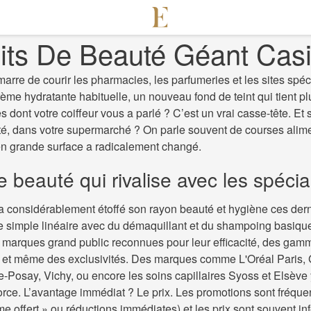
its De Beauté Géant Cas
arre de courir les pharmacies, les parfumeries et les sites spéc
rème hydratante habituelle, un nouveau fond de teint qui tient pl
es dont votre coiffeur vous a parlé ? C’est un vrai casse-tête. Et s
côté, dans votre supermarché ? On parle souvent de courses alim
 en grande surface a radicalement changé.
e beauté qui rivalise avec les spécia
 considérablement étoffé son rayon beauté et hygiène ces der
le simple linéaire avec du démaquillant et du shampoing basique
marques grand public reconnues pour leur efficacité, des gam
o, et même des exclusivités. Des marques comme L'Oréal Paris, 
-Posay, Vichy, ou encore les soins capillaires Syoss et Elsève 
orce. L’avantage immédiat ? Le prix. Les promotions sont fréquen
e offert » ou réductions immédiates) et les prix sont souvent in