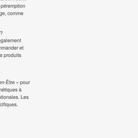
e péremption
lage, comme
 ?
 également
ommander et
es produits
en-Être » pour
métiques à
ationales. Les
cifiques.