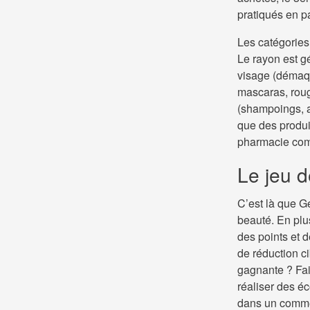
pratiqués en p
Les catégories
Le rayon est g
visage (démaqui
mascaras, roug
(shampoings, a
que des produ
pharmacie comm
Le jeu d
C’est là que G
beauté. En plu
des points et d
de réduction c
gagnante ? Fair
réaliser des é
dans un comme