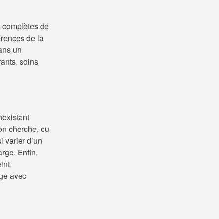
s complètes de
érences de la
dans un
ants, soins
nexistant
’on cherche, ou
i varier d’un
arge. Enfin,
int,
age avec