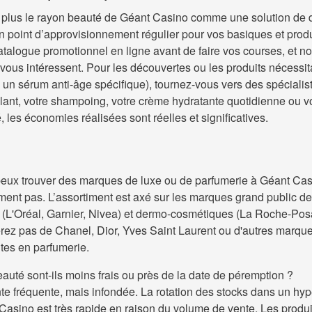
 plus le rayon beauté de Géant Casino comme une solution de
point d’approvisionnement régulier pour vos basiques et produi
atalogue promotionnel en ligne avant de faire vos courses, et no
 vous intéressent. Pour les découvertes ou les produits nécessit
un sérum anti-âge spécifique), tournez-vous vers des spécialis
lant, votre shampoing, votre crème hydratante quotidienne ou vo
 les économies réalisées sont réelles et significatives.
peux trouver des marques de luxe ou de parfumerie à Géant Cas
ent pas. L’assortiment est axé sur les marques grand public d
L'Oréal, Garnier, Nivea) et dermo-cosmétiques (La Roche-Posa
rez pas de Chanel, Dior, Yves Saint Laurent ou d'autres marqu
es en parfumerie.
auté sont-ils moins frais ou près de la date de péremption ?
nte fréquente, mais infondée. La rotation des stocks dans un h
sino est très rapide en raison du volume de vente. Les produi