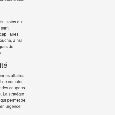
s : soins du
teint,
apillaires
ouche, ainsi
ques de
s.
ité
onnes affaires
et de cumuler
ir des coupons
. La stratégie
e qui permet de
 en urgence