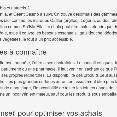
 bio et naturels ?
 là, et Géant Casino a suivi. On trouve désormais des gamme
iés bio, comme les marques Cattier (argiles), Logona, ou des réf
ution comme So’Bio Étic. Le choix peut être moins étendu que 
dié, mais il couvre les besoins essentiels : gels douche, déodor
s végétales, le tout à un prix accessible.
tes à connaître
itement honnête, l’offre a ses contraintes. Le conseil est quasi-i
parfumerie ou une pharmacie. Il faut venir en sachant ce que l
re ses propres recherches. La disponibilité des produits peut auss
re ; les plus grandes surfaces auront un assortiment bien plus l
ts de maquillage, l’impossibilité de tester les teintes (fonds de te
este un inconvénient majeur, sauf pour les produits sous emball
nseil pour optimiser vos achats