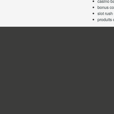
casino ba
bonus co
slot rush
produits