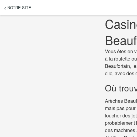
< NOTRE SITE
Casin
Beauf
Vous êtes en v
à la roulette o
Beaufortain, le
clic, avec des 
Où trouv
Arèches Beaufo
mais pas pour s
toucher des jet
probablement 
des machines à