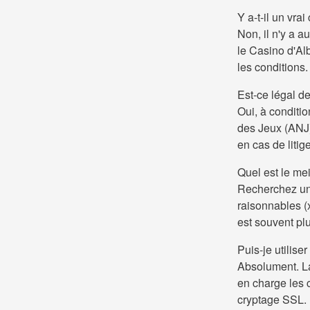
Y a-t-il un vra
Non, il n'y a 
le Casino d'Alb
les conditions.
Est-ce légal de
Oui, à conditio
des Jeux (ANJ).
en cas de litige
Quel est le me
Recherchez un
raisonnables (
est souvent pl
Puis-je utilise
Absolument. La
en charge les 
cryptage SSL.