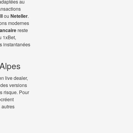
 adaptées au
ansactions
ll
ou
Neteller
.
tions modernes
ancaire
reste
u 1xBet,
ns instantanées
 Alpes
n live dealer,
 des versions
s risque. Pour
ecréent
 autres