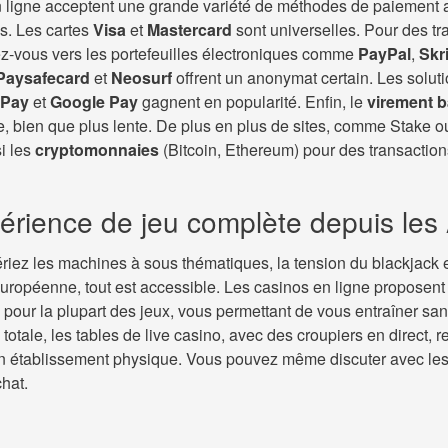
 ligne acceptent une grande variété de méthodes de paiement
s. Les cartes
Visa
et
Mastercard
sont universelles. Pour des tr
ez-vous vers les portefeuilles électroniques comme
PayPal
,
Skri
Paysafecard
et
Neosurf
offrent un anonymat certain. Les solu
 Pay
et
Google Pay
gagnent en popularité. Enfin, le
virement b
e, bien que plus lente. De plus en plus de sites, comme Stake o
i les
cryptomonnaies
(Bitcoin, Ethereum) pour des transactio
érience de jeu complète depuis les
riez les machines à sous thématiques, la tension du blackjack e
 européenne, tout est accessible. Les casinos en ligne proposent
 pour la plupart des jeux, vous permettant de vous entraîner san
otale, les tables de live casino, avec des croupiers en direct, r
n établissement physique. Vous pouvez même discuter avec les
chat.