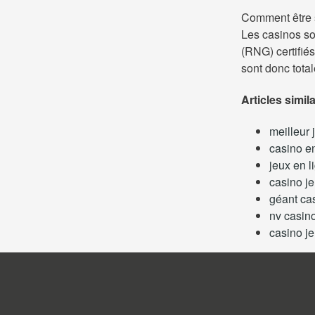
Comment être s
Les casinos so
(RNG) certifi
sont donc total
Articles simil
meilleur 
casino en
jeux en l
casino j
géant cas
nv casin
casino j