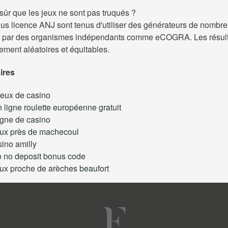
ûr que les jeux ne sont pas truqués ?
us licence ANJ sont tenus d'utiliser des générateurs de nombre
és par des organismes indépendants comme eCOGRA. Les résult
ement aléatoires et équitables.
aires
jeux de casino
 ligne roulette européenne gratuit
igne de casino
eux près de machecoul
ino amilly
o no deposit bonus code
eux proche de arèches beaufort