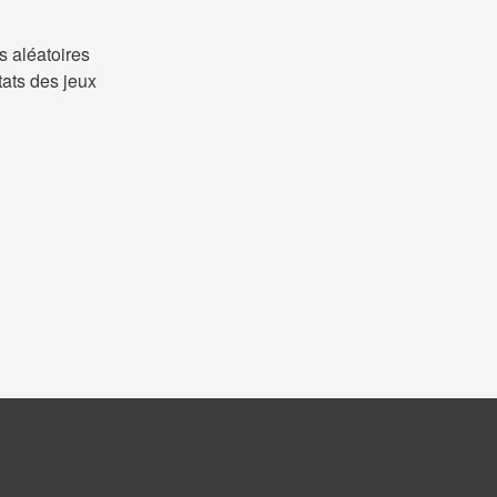
s aléatoires
ats des jeux