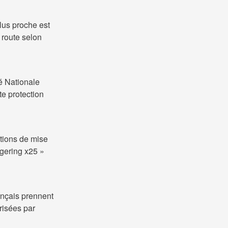
lus proche est
 route selon
té Nationale
te protection
tions de mise
gering x25 »
ançais prennent
risées par