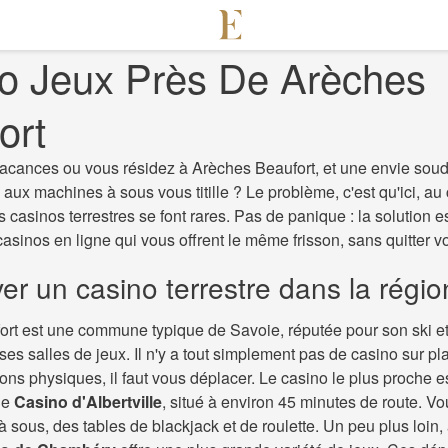
o Jeux Près De Arèches
ort
acances ou vous résidez à Arèches Beaufort, et une envie soud
u aux machines à sous vous titille ? Le problème, c'est qu'ici, a
s casinos terrestres se font rares. Pas de panique : la solution e
casinos en ligne qui vous offrent le même frisson, sans quitter vo
er un casino terrestre dans la régio
rt est une commune typique de Savoie, réputée pour son ski e
es salles de jeux. Il n'y a tout simplement pas de casino sur pl
ons physiques, il faut vous déplacer. Le casino le plus proche e
le
Casino d'Albertville
, situé à environ 45 minutes de route. Vo
 sous, des tables de blackjack et de roulette. Un peu plus loin,