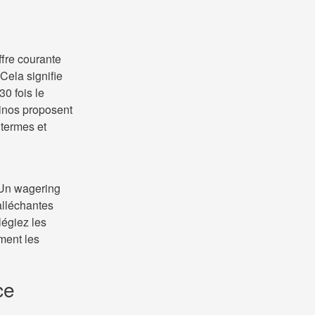
ffre courante
 Cela signifie
0 fois le
sinos proposent
 termes et
. Un wagering
alléchantes
légiez les
ment les
ce