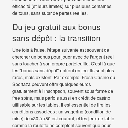
efficacité (et leurs limites) sur plusieurs centaines
de tours, sans subir de pertes réelles.
Du jeu gratuit aux bonus
sans dépôt : la transition
Une fois à l'aise, l'étape suivante est souvent de
chercher un bonus pour jouer avec de l'argent réel
sans toucher à son propre portefeuille. C'est là que
les "bonus sans dépôt" entrent en jeu. Ils sont plus
rares, mais existent. Par exemple, Fresh Casino ou
Sportaza peuvent offrir quelques euros
gratuitement à l'inscription, souvent sous forme de
free spins, mais parfois aussi en crédit de casino
utilisable sur les tables. Il est essentiel de lire les
conditions associées : un wagering (condition de
mise) de x30 à x50 est courant, et les jeux de table
comme la roulette ne comptent souvent que pour