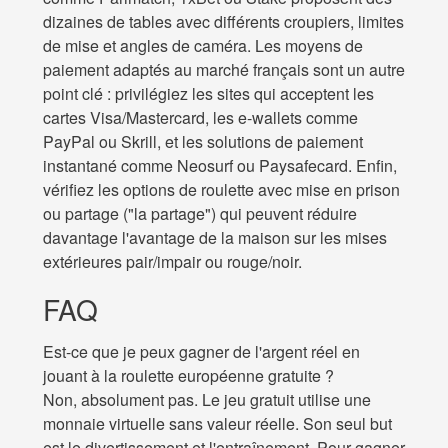
dizaines de tables avec différents croupiers, limites
de mise et angles de caméra. Les moyens de
paiement adaptés au marché français sont un autre
point clé : privilégiez les sites qui acceptent les
cartes Visa/Mastercard, les e-wallets comme
PayPal ou Skrill, et les solutions de paiement
instantané comme Neosurf ou Paysafecard. Enfin,
vérifiez les options de roulette avec mise en prison
ou partage ("la partage") qui peuvent réduire
davantage l'avantage de la maison sur les mises
extérieures pair/impair ou rouge/noir.
FAQ
Est-ce que je peux gagner de l'argent réel en
jouant à la roulette européenne gratuite ?
Non, absolument pas. Le jeu gratuit utilise une
monnaie virtuelle sans valeur réelle. Son seul but
est le divertissement et l'entraînement. Pour gagner