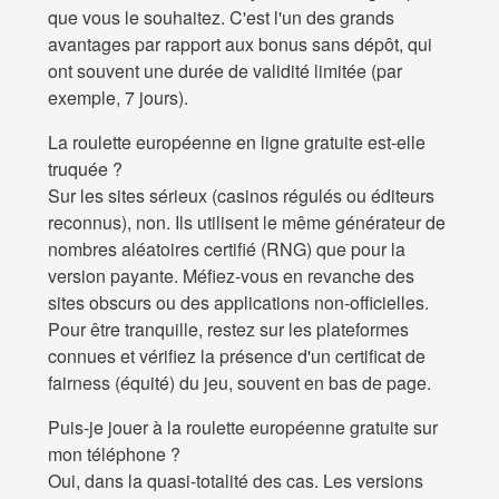
que vous le souhaitez. C'est l'un des grands
avantages par rapport aux bonus sans dépôt, qui
ont souvent une durée de validité limitée (par
exemple, 7 jours).
La roulette européenne en ligne gratuite est-elle
truquée ?
Sur les sites sérieux (casinos régulés ou éditeurs
reconnus), non. Ils utilisent le même générateur de
nombres aléatoires certifié (RNG) que pour la
version payante. Méfiez-vous en revanche des
sites obscurs ou des applications non-officielles.
Pour être tranquille, restez sur les plateformes
connues et vérifiez la présence d'un certificat de
fairness (équité) du jeu, souvent en bas de page.
Puis-je jouer à la roulette européenne gratuite sur
mon téléphone ?
Oui, dans la quasi-totalité des cas. Les versions