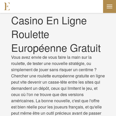
Casino En Ligne
Roulette
Européenne Gratuit
Vous avez envie de vous faire la main sur la
roulette, de tester une nouvelle stratégie, ou
simplement de jouer sans risquer un centime ?
Chercher une roulette européenne gratuite en ligne
peut vite devenir un casse-tête entre les sites qui
demandent un dépôt, ceux qui limitent le jeu, et
ceux où l'on ne trouve que des versions
américaines. La bonne nouvelle, c'est que l'offre
est bien réelle pour les joueurs français, et qu'elle
peut même être un outil précieux avant de passer