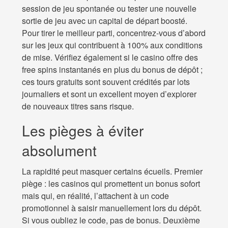
session de jeu spontanée ou tester une nouvelle
sortie de jeu avec un capital de départ boosté.
Pour tirer le meilleur parti, concentrez-vous d’abord
sur les jeux qui contribuent à 100% aux conditions
de mise. Vérifiez également si le casino offre des
free spins instantanés en plus du bonus de dépôt ;
ces tours gratuits sont souvent crédités par lots
journaliers et sont un excellent moyen d’explorer
de nouveaux titres sans risque.
Les pièges à éviter
absolument
La rapidité peut masquer certains écueils. Premier
piège : les casinos qui promettent un bonus sofort
mais qui, en réalité, l’attachent à un code
promotionnel à saisir manuellement lors du dépôt.
Si vous oubliez le code, pas de bonus. Deuxième