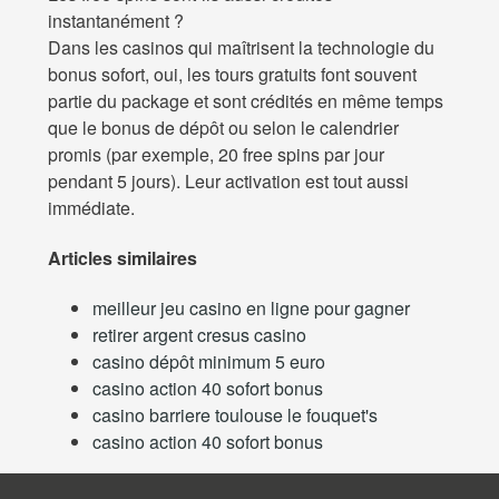
instantanément ?
Dans les casinos qui maîtrisent la technologie du
bonus sofort, oui, les tours gratuits font souvent
partie du package et sont crédités en même temps
que le bonus de dépôt ou selon le calendrier
promis (par exemple, 20 free spins par jour
pendant 5 jours). Leur activation est tout aussi
immédiate.
Articles similaires
meilleur jeu casino en ligne pour gagner
retirer argent cresus casino
casino dépôt minimum 5 euro
casino action 40 sofort bonus
casino barriere toulouse le fouquet's
casino action 40 sofort bonus