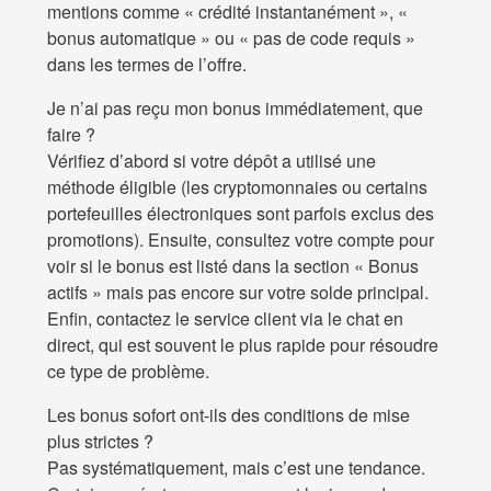
mentions comme « crédité instantanément », «
bonus automatique » ou « pas de code requis »
dans les termes de l’offre.
Je n’ai pas reçu mon bonus immédiatement, que
faire ?
Vérifiez d’abord si votre dépôt a utilisé une
méthode éligible (les cryptomonnaies ou certains
portefeuilles électroniques sont parfois exclus des
promotions). Ensuite, consultez votre compte pour
voir si le bonus est listé dans la section « Bonus
actifs » mais pas encore sur votre solde principal.
Enfin, contactez le service client via le chat en
direct, qui est souvent le plus rapide pour résoudre
ce type de problème.
Les bonus sofort ont-ils des conditions de mise
plus strictes ?
Pas systématiquement, mais c’est une tendance.