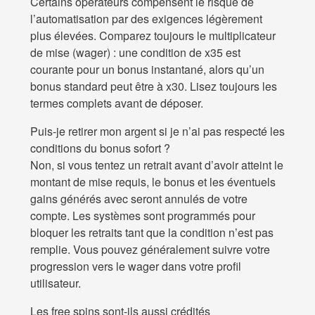
Certains opérateurs compensent le risque de
l’automatisation par des exigences légèrement
plus élevées. Comparez toujours le multiplicateur
de mise (wager) : une condition de x35 est
courante pour un bonus instantané, alors qu’un
bonus standard peut être à x30. Lisez toujours les
termes complets avant de déposer.
Puis-je retirer mon argent si je n’ai pas respecté les
conditions du bonus sofort ?
Non, si vous tentez un retrait avant d’avoir atteint le
montant de mise requis, le bonus et les éventuels
gains générés avec seront annulés de votre
compte. Les systèmes sont programmés pour
bloquer les retraits tant que la condition n’est pas
remplie. Vous pouvez généralement suivre votre
progression vers le wager dans votre profil
utilisateur.
Les free spins sont-ils aussi crédités