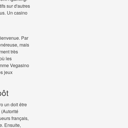
ifs sur d'autres
onus. Un casino
bienvenue. Par
énéreuse, mais
ment très
 où les
comme Vegasino
s jeux
pôt
o un doit être
 (Autorité
ueurs français,
. Ensuite,