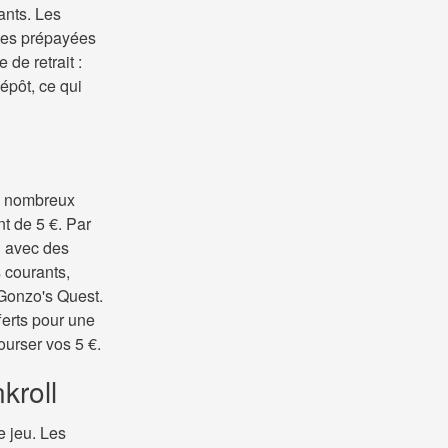
ants. Les
rtes prépayées
 de retrait :
épôt, ce qui
De nombreux
t de 5 €. Par
» avec des
s courants,
 Gonzo's Quest.
ferts pour une
urser vos 5 €.
kroll
e jeu. Les