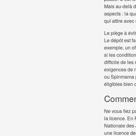
Mais au-delà de
aspects : la qu
qui attire avec
Le piège à évi
Le dépôt est f
exemple, un of
si les conditi
difficile de le
exigences de 
ou Spinmama pr
éligibles bien d
Comment 
Ne vous fiez p
la licence. En 
Nationale des J
une licence d