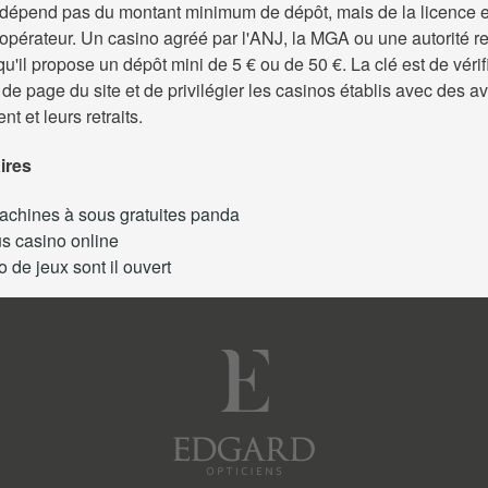
 dépend pas du montant minimum de dépôt, mais de la licence e
l'opérateur. Un casino agréé par l'ANJ, la MGA ou une autorité 
 qu'il propose un dépôt mini de 5 € ou de 50 €. La clé est de vérif
de page du site et de privilégier les casinos établis avec des avi
ent et leurs retraits.
aires
achines à sous gratuites panda
s casino online
o de jeux sont il ouvert