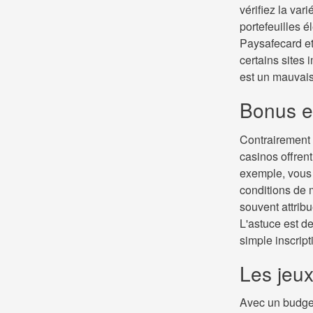
vérifiez la va
portefeuilles 
Paysafecard et 
certains sites
est un mauvais
Bonus et
Contrairement 
casinos offren
exemple, vous 
conditions de m
souvent attrib
L'astuce est de
simple inscrip
Les jeux
Avec un budget