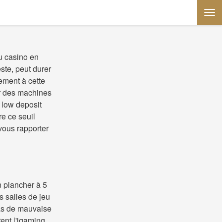
u casino en
te, peut durer
ement à cette
sur des machines
s low deposit
re ce seuil
 vous rapporter
n plancher à 5
s salles de jeu
cas de mauvaise
ent l'igaming.