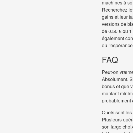
machines à sous
Recherchez les 
gains et leur t
versions de bl
de 0.50 € ou 1 
également conç
où l'espérance 
FAQ
Peut-on vraime
Absolument. Si
bonus et que v
montant minimu
probablement a
Quels sont les
Plusieurs opér
son large choi