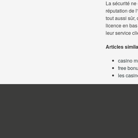
La sécurité ne
réputation de 
tout aussi sûr,
licence en bas 
leur service cli
Articles simil
casino m
free bonu
les casin