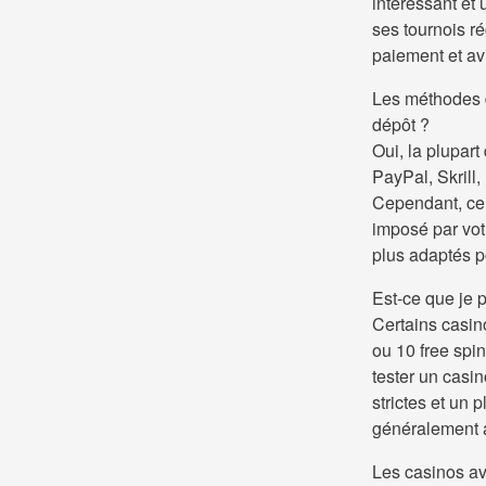
intéressant et
ses tournois r
paiement et av
Les méthodes d
dépôt ?
Oui, la plupar
PayPal, Skrill,
Cependant, cer
imposé par vot
plus adaptés pou
Est-ce que je 
Certains casin
ou 10 free spi
tester un casi
strictes et un
généralement a
Les casinos ave