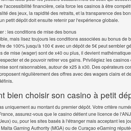
 l'accessibilité financière, cela force les casinos à être compétit
alité des jeux, la rapidité des retraits, et la transparence des b
 un petit dépôt doit ensuite retenir par l'expérience globale.
ter : les conditions de mise des bonus
aible, mais lisez toujours les conditions associées au bonus de 
fre de 100% jusqu'à 100 € avec un dépôt de 5€ peut sembler g
ons de mise (wager) sont de x40 ou plus, il devient mathématique
s respecter et de pouvoir retirer vos gains. Privilégiez les casinos
mise sont raisonnables, autour de x25 à x30. Des opérateurs 
oposent régulièrement des offres avec des wagers clairs et de
éfinis.
bien choisir son casino à petit dé
as uniquement au montant du premier dépôt. Votre critère numér
France, assurez-vous que le casino détient une licence de l'ANJ
eux) ou, pour les sites basés à l'étranger mais acceptant les jo
e Malta Gaming Authority (MGA) ou de Curaçao eGaming réputée