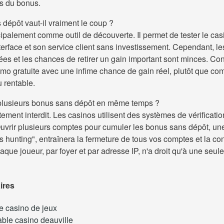
s du bonus.
dépôt vaut-il vraiment le coup ?
cipalement comme outil de découverte. Il permet de tester le cas
nterface et son service client sans investissement. Cependant, le
ées et les chances de retirer un gain important sont minces. Co
 gratuite avec une infime chance de gain réel, plutôt que c
u rentable.
 plusieurs bonus sans dépôt en même temps ?
ctement interdit. Les casinos utilisent des systèmes de vérification
Ouvrir plusieurs comptes pour cumuler les bonus sans dépôt, un
 hunting", entraînera la fermeture de tous vos comptes et la con
que joueur, par foyer et par adresse IP, n'a droit qu'à une seule
aires
e casino de jeux
able casino deauville