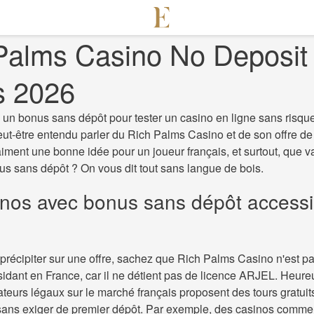
Palms Casino No Deposit
s 2026
un bonus sans dépôt pour tester un casino en ligne sans risque
ut-être entendu parler du Rich Palms Casino et de son offre d
aiment une bonne idée pour un joueur français, et surtout, que v
s sans dépôt ? On vous dit tout sans langue de bois.
inos avec bonus sans dépôt accessi
précipiter sur une offre, sachez que Rich Palms Casino n'est p
sidant en France, car il ne détient pas de licence ARJEL. Heur
ateurs légaux sur le marché français proposent des tours gratuit
sans exiger de premier dépôt. Par exemple, des casinos comm