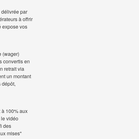
 délivrée par
rateurs à offrir
ié expose vos
e (wager)
s convertis en
 retrait via
ent un montant
 dépôt,
nt à 100% aux
 le vidéo
fi des
aux mises"