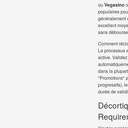
ou
Vegasino
o
populaires pou
généralement en
excellent moyen
sans débourse
Comment récla
Le processus es
active. Valide
automatiquemen
dans la plupar
"Promotions" p
progressifs), l
durée de validi
Décortiq
Require