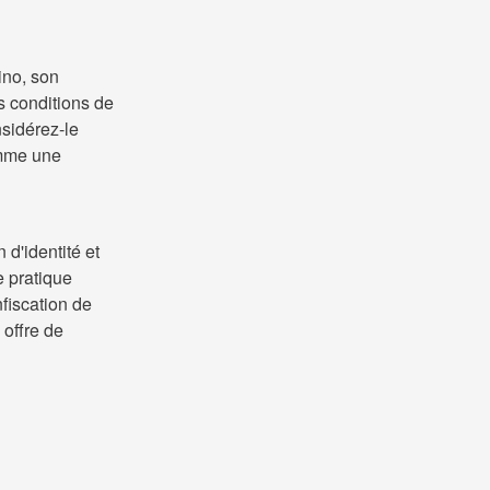
ino, son
s conditions de
nsidérez-le
omme une
 d'identité et
e pratique
fiscation de
 offre de