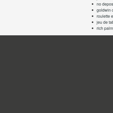
no deposi
goldwin 
roulette 
jeu de ta
rich pal