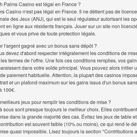
h Palms Casino est légal en France ?
s Casino n'est pas légal en France. Il ne détient pas de licence
onale des Jeux (ANJ), qui est le seul régulateur autorisant les opé
nt en ligne aux résidents français. Jouer sur un site non licenc
ques et vous prive de toute protection légale.
r l'argent gagné avec un bonus sans dépôt ?
vous devez d'abord respecter intégralement les conditions de mis
les termes de l'offre. Une fois ces conditions remplies, vos gain
araissent dans votre solde principal. Vous pouvez alors initier un
de paiement habituelle. Attention, la plupart des casinos impos
rait et un plafond maximum sur les gains issus d'un bonus sans
 à 100€.
meilleurs jeux pour remplir les conditions de mise ?
 sous sont presque toujours le meilleur choix. Elles contribue
ise dans la grande majorité des cas. Évitez les jeux de table et
contribution est souvent faible (10% ou moins), ce qui rend le dé
mise quasi impossible. Lisez toujours la section "Contributions 