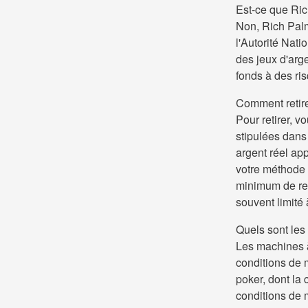
Est-ce que Ric
Non, Rich Palm
l'Autorité Nati
des jeux d'arge
fonds à des ris
Comment retire
Pour retirer, 
stipulées dans 
argent réel app
votre méthode 
minimum de ret
souvent limité
Quels sont les 
Les machines à
conditions de m
poker, dont la 
conditions de 