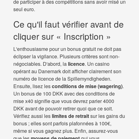
de participer à des compétitions sans avoir misé un
seul euro.
Ce qu'il faut vérifier avant de
cliquer sur « Inscription »
L'enthousiasme pour un bonus gratuit ne doit pas
éclipser la vigilance. Plusieurs critères sont non-
négociables. D'abord, la
licence
. Un casino
opérant au Danemark doit afficher clairement son
numéro de licence de la Spillemyndigheden.
Ensuite, lisez les
conditions de mise (wagering)
.
Un bonus de 100 DKK avec des conditions de
mise x40 signifie que vous devrez parier 4000
DKK avant de pouvoir retirer quoi que ce soit.
Vérifiez aussi les
limites de retrait
sur les gains du
bonus ; elles sont parfois plafonnées à 100€,
même si vous gagnez plus. Enfin, assurez-vous
que les
moyens de paiement
qui vous