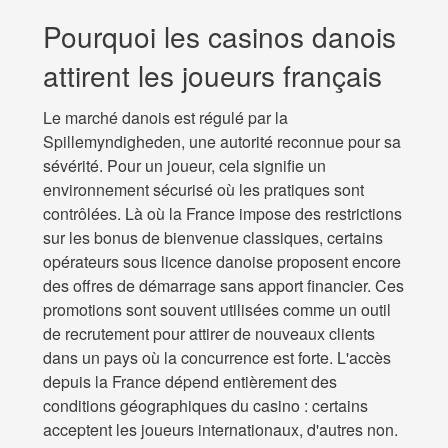
Pourquoi les casinos danois
attirent les joueurs français
Le marché danois est régulé par la
Spillemyndigheden, une autorité reconnue pour sa
sévérité. Pour un joueur, cela signifie un
environnement sécurisé où les pratiques sont
contrôlées. Là où la France impose des restrictions
sur les bonus de bienvenue classiques, certains
opérateurs sous licence danoise proposent encore
des offres de démarrage sans apport financier. Ces
promotions sont souvent utilisées comme un outil
de recrutement pour attirer de nouveaux clients
dans un pays où la concurrence est forte. L'accès
depuis la France dépend entièrement des
conditions géographiques du casino : certains
acceptent les joueurs internationaux, d'autres non.