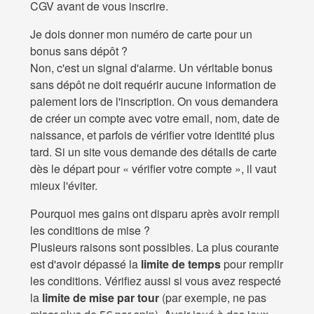
CGV avant de vous inscrire.
Je dois donner mon numéro de carte pour un
bonus sans dépôt ?
Non, c'est un signal d'alarme. Un véritable bonus
sans dépôt ne doit requérir aucune information de
paiement lors de l'inscription. On vous demandera
de créer un compte avec votre email, nom, date de
naissance, et parfois de vérifier votre identité plus
tard. Si un site vous demande des détails de carte
dès le départ pour « vérifier votre compte », il vaut
mieux l'éviter.
Pourquoi mes gains ont disparu après avoir rempli
les conditions de mise ?
Plusieurs raisons sont possibles. La plus courante
est d'avoir dépassé la
limite de temps
pour remplir
les conditions. Vérifiez aussi si vous avez respecté
la
limite de mise par tour
(par exemple, ne pas