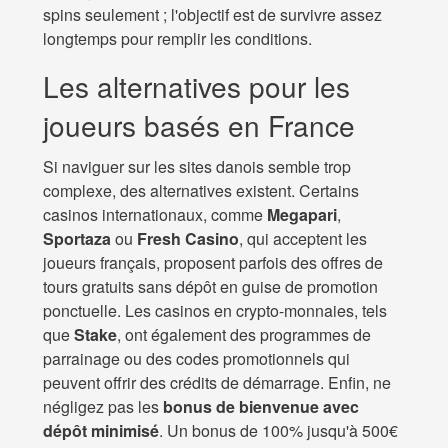
spins seulement ; l'objectif est de survivre assez
longtemps pour remplir les conditions.
Les alternatives pour les
joueurs basés en France
Si naviguer sur les sites danois semble trop
complexe, des alternatives existent. Certains
casinos internationaux, comme
Megapari
,
Sportaza
ou
Fresh Casino
, qui acceptent les
joueurs français, proposent parfois des offres de
tours gratuits sans dépôt en guise de promotion
ponctuelle. Les casinos en crypto-monnaies, tels
que
Stake
, ont également des programmes de
parrainage ou des codes promotionnels qui
peuvent offrir des crédits de démarrage. Enfin, ne
négligez pas les
bonus de bienvenue avec
dépôt minimisé
. Un bonus de 100% jusqu'à 500€