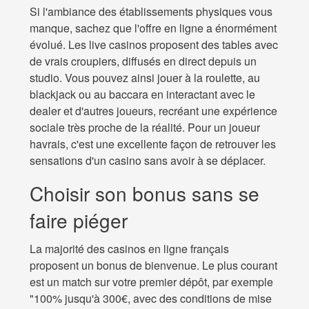
Si l'ambiance des établissements physiques vous
manque, sachez que l'offre en ligne a énormément
évolué. Les live casinos proposent des tables avec
de vrais croupiers, diffusés en direct depuis un
studio. Vous pouvez ainsi jouer à la roulette, au
blackjack ou au baccara en interactant avec le
dealer et d'autres joueurs, recréant une expérience
sociale très proche de la réalité. Pour un joueur
havrais, c'est une excellente façon de retrouver les
sensations d'un casino sans avoir à se déplacer.
Choisir son bonus sans se
faire piéger
La majorité des casinos en ligne français
proposent un bonus de bienvenue. Le plus courant
est un match sur votre premier dépôt, par exemple
"100% jusqu'à 300€, avec des conditions de mise