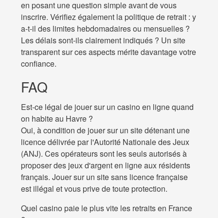
en posant une question simple avant de vous
inscrire. Vérifiez également la politique de retrait : y
a-t-il des limites hebdomadaires ou mensuelles ?
Les délais sont-ils clairement indiqués ? Un site
transparent sur ces aspects mérite davantage votre
confiance.
FAQ
Est-ce légal de jouer sur un casino en ligne quand
on habite au Havre ?
Oui, à condition de jouer sur un site détenant une
licence délivrée par l'Autorité Nationale des Jeux
(ANJ). Ces opérateurs sont les seuls autorisés à
proposer des jeux d'argent en ligne aux résidents
français. Jouer sur un site sans licence française
est illégal et vous prive de toute protection.
Quel casino paie le plus vite les retraits en France