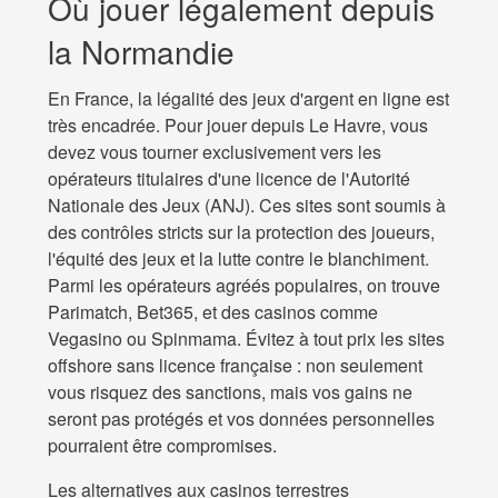
Où jouer légalement depuis
la Normandie
En France, la légalité des jeux d'argent en ligne est
très encadrée. Pour jouer depuis Le Havre, vous
devez vous tourner exclusivement vers les
opérateurs titulaires d'une licence de l'Autorité
Nationale des Jeux (ANJ). Ces sites sont soumis à
des contrôles stricts sur la protection des joueurs,
l'équité des jeux et la lutte contre le blanchiment.
Parmi les opérateurs agréés populaires, on trouve
Parimatch, Bet365, et des casinos comme
Vegasino ou Spinmama. Évitez à tout prix les sites
offshore sans licence française : non seulement
vous risquez des sanctions, mais vos gains ne
seront pas protégés et vos données personnelles
pourraient être compromises.
Les alternatives aux casinos terrestres