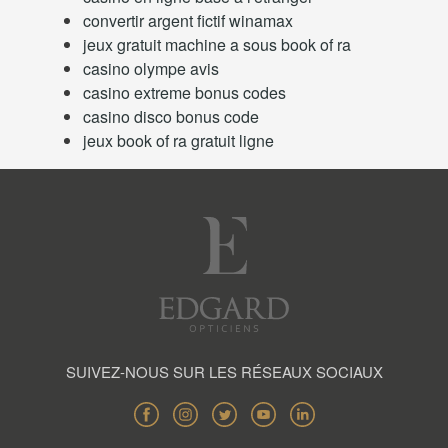
convertir argent fictif winamax
jeux gratuit machine a sous book of ra
casino olympe avis
casino extreme bonus codes
casino disco bonus code
jeux book of ra gratuit ligne
SUIVEZ-NOUS SUR LES RÉSEAUX SOCIAUX