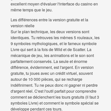
excellent moyen d'évaluer l'interface du casino en
même temps que le jeu.
Les différences entre la version gratuite et la
version réelle
Sur le plan technique, les deux versions sont
identiques. Tu retrouves les mêmes 5 rouleaux, les
9 symboles mythologiques, et le fameux symbole
Livre qui sert à la fois de Wild et de Scatter. La
mécanique de jeu, les animations et le son sont
parfaitement conservés. La seule et énorme
différence, évidemment, est l'argent. En version
gratuite, tu joues avec un crédit virtuel, souvent
autour de 10 000 pièces, qui se recharge
indéfiniment. Tu ne peux donc ni gagner ni perdre
d'argent réel. C'est l'outil parfait pour comprendre
comment se déclenchent les tours gratuits (il faut 3
symboles Livre) et comment le symbole spécial se
développe pendant ces tours.