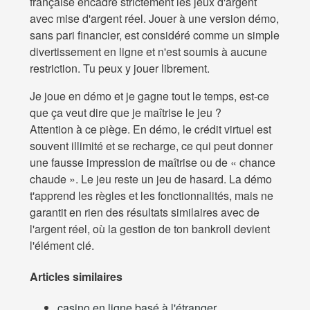
française encadre strictement les jeux d'argent
avec mise d'argent réel. Jouer à une version démo,
sans pari financier, est considéré comme un simple
divertissement en ligne et n'est soumis à aucune
restriction. Tu peux y jouer librement.
Je joue en démo et je gagne tout le temps, est-ce
que ça veut dire que je maîtrise le jeu ?
Attention à ce piège. En démo, le crédit virtuel est
souvent illimité et se recharge, ce qui peut donner
une fausse impression de maîtrise ou de « chance
chaude ». Le jeu reste un jeu de hasard. La démo
t'apprend les règles et les fonctionnalités, mais ne
garantit en rien des résultats similaires avec de
l'argent réel, où la gestion de ton bankroll devient
l'élément clé.
Articles similaires
casino en ligne basé à l'étranger