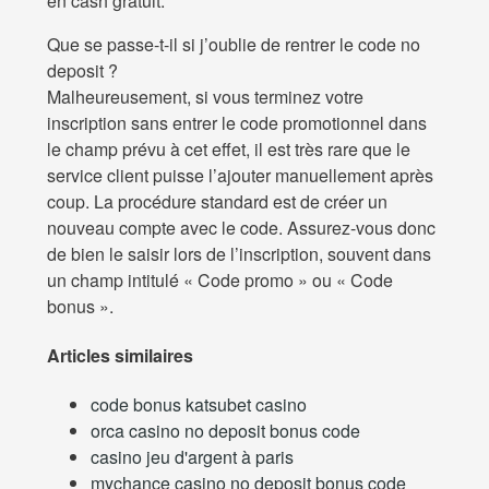
en cash gratuit.
Que se passe-t-il si j’oublie de rentrer le code no
deposit ?
Malheureusement, si vous terminez votre
inscription sans entrer le code promotionnel dans
le champ prévu à cet effet, il est très rare que le
service client puisse l’ajouter manuellement après
coup. La procédure standard est de créer un
nouveau compte avec le code. Assurez-vous donc
de bien le saisir lors de l’inscription, souvent dans
un champ intitulé « Code promo » ou « Code
bonus ».
Articles similaires
code bonus katsubet casino
orca casino no deposit bonus code
casino jeu d'argent à paris
mychance casino no deposit bonus code