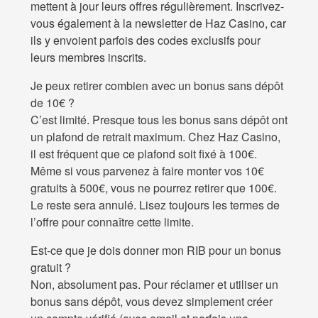
mettent à jour leurs offres régulièrement. Inscrivez-
vous également à la newsletter de Haz Casino, car
ils y envoient parfois des codes exclusifs pour
leurs membres inscrits.
Je peux retirer combien avec un bonus sans dépôt
de 10€ ?
C’est limité. Presque tous les bonus sans dépôt ont
un plafond de retrait maximum. Chez Haz Casino,
il est fréquent que ce plafond soit fixé à 100€.
Même si vous parvenez à faire monter vos 10€
gratuits à 500€, vous ne pourrez retirer que 100€.
Le reste sera annulé. Lisez toujours les termes de
l’offre pour connaître cette limite.
Est-ce que je dois donner mon RIB pour un bonus
gratuit ?
Non, absolument pas. Pour réclamer et utiliser un
bonus sans dépôt, vous devez simplement créer