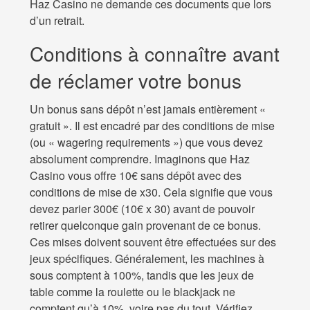
Haz Casino ne demande ces documents que lors
d’un retrait.
Conditions à connaître avant
de réclamer votre bonus
Un bonus sans dépôt n’est jamais entièrement «
gratuit ». Il est encadré par des conditions de mise
(ou « wagering requirements ») que vous devez
absolument comprendre. Imaginons que Haz
Casino vous offre 10€ sans dépôt avec des
conditions de mise de x30. Cela signifie que vous
devez parier 300€ (10€ x 30) avant de pouvoir
retirer quelconque gain provenant de ce bonus.
Ces mises doivent souvent être effectuées sur des
jeux spécifiques. Généralement, les machines à
sous comptent à 100%, tandis que les jeux de
table comme la roulette ou le blackjack ne
comptent qu’à 10%, voire pas du tout. Vérifiez