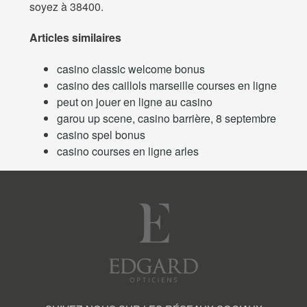
soyez à 38400.
Articles similaires
casino classic welcome bonus
casino des caillols marseille courses en ligne
peut on jouer en ligne au casino
garou up scene, casino barrière, 8 septembre
casino spel bonus
casino courses en ligne arles