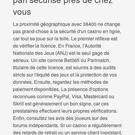
vous
La proximité géographique avec 38400 ne change
pas grand-chose à la sécurité d'un casino en ligne,
car tout se joue sur la toile. Le premier réflexe est
de vérifier la licence. En France, l'Autorité
Nationale des Jeux (ANJ) est le seul gage de
sérieux. Un site comme Bet365 ou Parimatch,
titulaire de cette licence, est soumis à des audits
stricts sur l'équité des jeux et la protection de vos
données. Ensuite, regardez les méthodes de
paiement disponibles. La présence d'options
reconnues comme PayPal, Visa, Mastercard ou
Skrill est généralement un bon signe, car ces
prestataires effectuent leurs propres vérifications.
Enfin, consultez les avis des joueurs sur des
forums indépendants. Si un casino a régulièrement
des retards de retrait ou un service client inexistant,