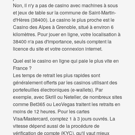
Non, il n'y a pas de casino avec machines à sous
et jeux de table sur la commune de Saint-Martin-
d'Hères (38400). Le casino le plus proche est le
Casino des Alpes à Grenoble, situé à environ 6
kilomètres. Pour jouer en ligne, votre localisation à
38400 n'a pas d'importance, seuls comptent la
licence du site et votre connexion internet.
Quel est le casino en ligne qui paie le plus vite en
France ?
Les temps de retrait les plus rapides sont
généralement offerts par les casinos utilisant des
portefeuilles électroniques (e-wallets). Par
exemple, avec Skrill ou Neteller, de nombreux sites
comme Bet365 ou LeoVegas traitent les retraits en
moins de 12 heures. Pour les cartes
Visa/Mastercard, comptez 1 à 3 jours ouvrés. La
vitesse dépend aussi de la procédure de
vérification de compte (KYC), qu'il vaut mieux