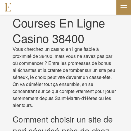
Courses En Ligne
Casino 38400
Vous cherchez un casino en ligne fiable à
proximité de 38400, mais vous ne savez pas par
où commencer ? Entre les promesses de bonus
alléchantes et la crainte de tomber sur un site peu
sérieux, le choix peut vite devenir un casse-tête.
On va démêler tout ça ensemble, en se
concentrant sur ce qui compte vraiment pour jouer
sereinement depuis Saint-Martin-d'Hères ou les
alentours.
Comment choisir un site de
pari sécurisé près de chez