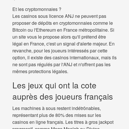
Et les cryptomonnaies ?
Les casinos sous licence ANJ ne peuvent pas
proposer de dépôts en cryptomonnaies comme le
Bitcoin ou l'Ethereum en France métropolitaine. Si
un site vous le propose alors qu'il prétend être
légal en France, c'est un signal d'alerte majeur. En
revanche, pour les joueurs intéressés par cette
option, il existe des casinos internationaux, mais ils
ne sont pas régulés par l'ANJ et n'offrent pas les
mêmes protections légales.
Les jeux qui ont la cote
auprès des joueurs français
Les machines à sous restent indétrônables,
représentant plus de 80% des mises sur les
casinos en ligne français. Les titres à gros jackpot
progressif, comme Mega Moolah ou Divine