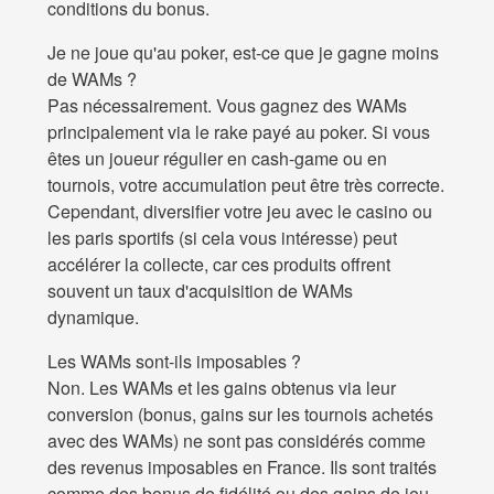
conditions du bonus.
Je ne joue qu'au poker, est-ce que je gagne moins
de WAMs ?
Pas nécessairement. Vous gagnez des WAMs
principalement via le rake payé au poker. Si vous
êtes un joueur régulier en cash-game ou en
tournois, votre accumulation peut être très correcte.
Cependant, diversifier votre jeu avec le casino ou
les paris sportifs (si cela vous intéresse) peut
accélérer la collecte, car ces produits offrent
souvent un taux d'acquisition de WAMs
dynamique.
Les WAMs sont-ils imposables ?
Non. Les WAMs et les gains obtenus via leur
conversion (bonus, gains sur les tournois achetés
avec des WAMs) ne sont pas considérés comme
des revenus imposables en France. Ils sont traités
comme des bonus de fidélité ou des gains de jeu,