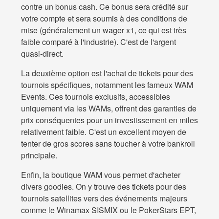
contre un bonus cash. Ce bonus sera crédité sur
votre compte et sera soumis à des conditions de
mise (généralement un wager x1, ce qui est très
faible comparé à l'industrie). C'est de l'argent
quasi-direct.
La deuxième option est l'achat de tickets pour des
tournois spécifiques, notamment les fameux WAM
Events. Ces tournois exclusifs, accessibles
uniquement via les WAMs, offrent des garanties de
prix conséquentes pour un investissement en miles
relativement faible. C'est un excellent moyen de
tenter de gros scores sans toucher à votre bankroll
principale.
Enfin, la boutique WAM vous permet d'acheter
divers goodies. On y trouve des tickets pour des
tournois satellites vers des événements majeurs
comme le Winamax SISMIX ou le PokerStars EPT,