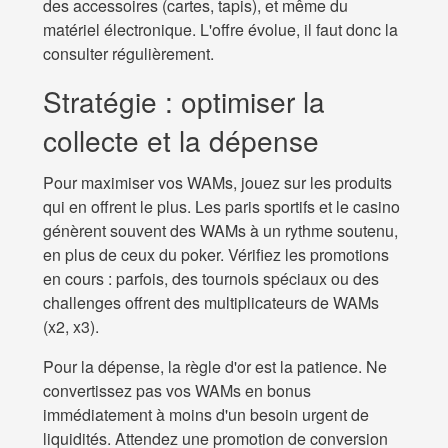
des accessoires (cartes, tapis), et même du
matériel électronique. L'offre évolue, il faut donc la
consulter régulièrement.
Stratégie : optimiser la
collecte et la dépense
Pour maximiser vos WAMs, jouez sur les produits
qui en offrent le plus. Les paris sportifs et le casino
génèrent souvent des WAMs à un rythme soutenu,
en plus de ceux du poker. Vérifiez les promotions
en cours : parfois, des tournois spéciaux ou des
challenges offrent des multiplicateurs de WAMs
(x2, x3).
Pour la dépense, la règle d'or est la patience. Ne
convertissez pas vos WAMs en bonus
immédiatement à moins d'un besoin urgent de
liquidités. Attendez une promotion de conversion