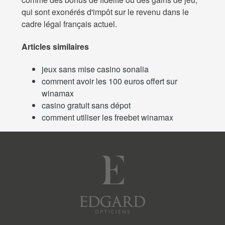
qui sont exonérés d'impôt sur le revenu dans le
cadre légal français actuel.
Articles similaires
jeux sans mise casino sonalia
comment avoir les 100 euros offert sur
winamax
casino gratuit sans dépot
comment utiliser les freebet winamax