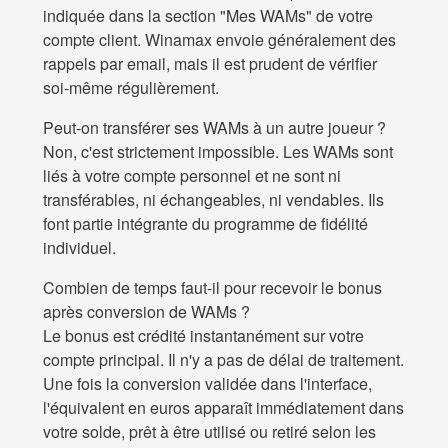
indiquée dans la section "Mes WAMs" de votre
compte client. Winamax envoie généralement des
rappels par email, mais il est prudent de vérifier
soi-même régulièrement.
Peut-on transférer ses WAMs à un autre joueur ?
Non, c'est strictement impossible. Les WAMs sont
liés à votre compte personnel et ne sont ni
transférables, ni échangeables, ni vendables. Ils
font partie intégrante du programme de fidélité
individuel.
Combien de temps faut-il pour recevoir le bonus
après conversion de WAMs ?
Le bonus est crédité instantanément sur votre
compte principal. Il n'y a pas de délai de traitement.
Une fois la conversion validée dans l'interface,
l'équivalent en euros apparaît immédiatement dans
votre solde, prêt à être utilisé ou retiré selon les