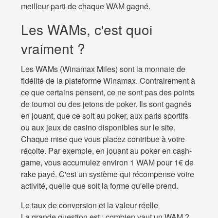
meilleur parti de chaque WAM gagné.
Les WAMs, c'est quoi
vraiment ?
Les WAMs (Winamax Miles) sont la monnaie de
fidélité de la plateforme Winamax. Contrairement à
ce que certains pensent, ce ne sont pas des points
de tournoi ou des jetons de poker. Ils sont gagnés
en jouant, que ce soit au poker, aux paris sportifs
ou aux jeux de casino disponibles sur le site.
Chaque mise que vous placez contribue à votre
récolte. Par exemple, en jouant au poker en cash-
game, vous accumulez environ 1 WAM pour 1€ de
rake payé. C'est un système qui récompense votre
activité, quelle que soit la forme qu'elle prend.
Le taux de conversion et la valeur réelle
La grande question est : combien vaut un WAM ?