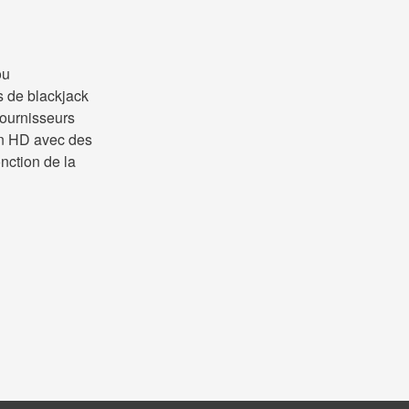
ou
s de blackjack
fournisseurs
en HD avec des
onction de la