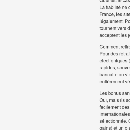
Quel est le cas
La fiabilité ne
France, les si
légalement. Po
tournent vers 
acceptent les 
Comment retire
Pour des retra
électroniques (S
rapides, souven
bancaire ou vi
entièrement vér
Les bonus sans
Oui, mais ils s
facilement des 
internationales
sélectionnée. 
gains) et un p