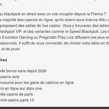
r.
au blackjack en direct avec un vrai croupier depuis la France ?
 majorité des casinos en ligne, qu'ils soient sous licence ANJ 
 proposent des salles de live casino. Vous y trouverez des table
blackjack VIP, et des variantes comme le Speed Blackjack. Les 
Evolution Gaming ou Pragmatic Play Live diffusent ces jeux 
ssionnels. Il suffit de vous connecter, de choisir votre table en f
et de jouer.
aires
ode bonus sans depot 2026
 casino avis
ncourus pour les gains de casinos en ligne
no en ligne sur xbox one
rès casino de paris
ché casino paris 13