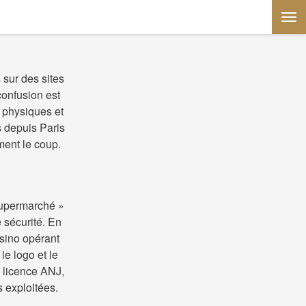
 sur des sites
confusion est
 physiques et
s depuis Paris
ment le coup.
 supermarché »
sécurité. En
asino opérant
le logo et le
s licence ANJ,
s exploitées.