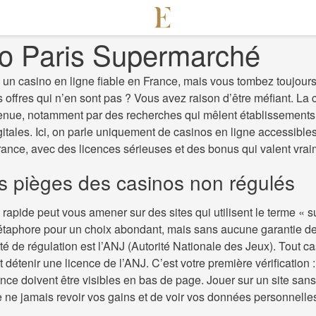
o Paris Supermarché
un casino en ligne fiable en France, mais vous tombez toujours
 offres qui n’en sont pas ? Vous avez raison d’être méfiant. La 
enue, notamment par des recherches qui mêlent établissements
gitales. Ici, on parle uniquement de casinos en ligne accessible
France, avec des licences sérieuses et des bonus qui valent vrai
es pièges des casinos non régulés
rapide peut vous amener sur des sites qui utilisent le terme «
aphore pour un choix abondant, mais sans aucune garantie de 
ité de régulation est l’ANJ (Autorité Nationale des Jeux). Tout c
 détenir une licence de l’ANJ. C’est votre première vérification : 
nce doivent être visibles en bas de page. Jouer sur un site san
e ne jamais revoir vos gains et de voir vos données personnelle