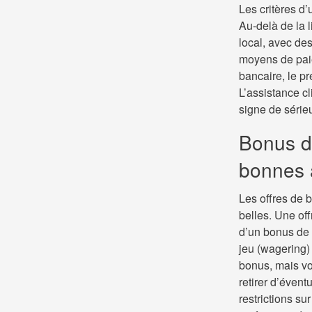
Les critères d’
Au-delà de la 
local, avec de
moyens de paie
bancaire, le p
L’assistance cl
signe de série
Bonus de
bonnes a
Les offres de 
belles. Une off
d’un bonus de
jeu (wagering)
bonus, mais vo
retirer d’évent
restrictions s