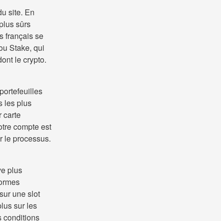
du site. En
plus sûrs
s français se
ou Stake, qui
ont le crypto.
portefeuilles
s les plus
r carte
otre compte est
er le processus.
ve plus
formes
sur une slot
lus sur les
s conditions