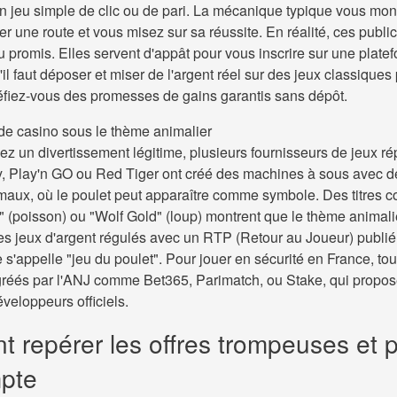
n jeu simple de clic ou de pari. La mécanique typique vous mon
ser une route et vous misez sur sa réussite. En réalité, ces publi
u promis. Elles servent d'appât pour vous inscrire sur une plate
il faut déposer et miser de l'argent réel sur des jeux classiques
fiez-vous des promesses de gains garantis sans dépôt.
 de casino sous le thème animalier
ez un divertissement légitime, plusieurs fournisseurs de jeux 
, Play'n GO ou Red Tiger ont créé des machines à sous avec 
maux, où le poulet peut apparaître comme symbole. Des titres 
(poisson) ou "Wolf Gold" (loup) montrent que le thème animalie
des jeux d'argent régulés avec un RTP (Retour au Joueur) publi
 s'appelle "jeu du poulet". Pour jouer en sécurité en France, to
réés par l'ANJ comme Bet365, Parimatch, ou Stake, qui propos
veloppeurs officiels.
 repérer les offres trompeuses et p
pte