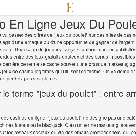
o En Ligne Jeux Du Poule
 vu passer des offres de "jeux du poulet" sur des sites de casi
s'agit d'une arnaque ou d'une opportunité de gagner de l'argent 
s seul. Beaucoup de joueurs français tombent sur ces publicités
erdus entre des jeux gratuits douteux et des bonus impossibles à
que derrière ce terme se cache souvent une pratique marketing ag
jeux de casino légitimes qui utilisent ce thème. On va démêler 
ne perdiez pas vos plumes.
le terme "jeux du poulet" : entre a
des casinos en ligne, "jeux du poulet" ne désigne pas une catégo
ines à sous ou le blackjack. C'est un terme marketing, souvent
 sur les réseaux sociaux ou via des emails promotionnels, qui p