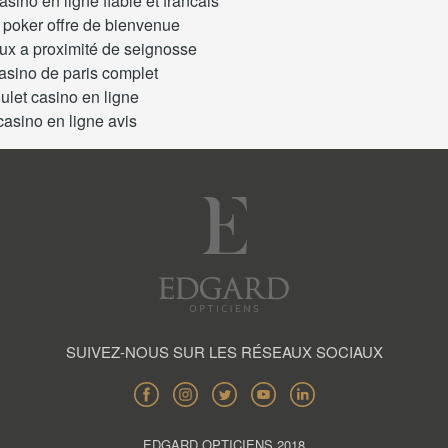
asino en ligne fiable et francais
poker offre de bienvenue
eux a proximité de seignosse
casino de paris complet
ulet casino en ligne
casino en ligne avis
SUIVEZ-NOUS SUR LES RÉSEAUX SOCIAUX
EDGARD OPTICIENS 2018