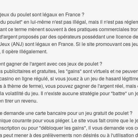
 jeux du poulet sont légaux en France ?
du poulet" en lui-même n'est pas illégal, mais il n'est pas régl
lisant ce terme mènent souvent à des pratiques commerciales tr
 d'argent proposés par des opérateurs possédant une licence de 
Jeux (ANJ) sont légaux en France. Si le site promouvant ces jeu
 il opère illégalement.
nt gagner de l'argent avec ces jeux de poulet ?
s publicitaires et gratuites, les "gains" sont virtuels et ne peuve
n casino en ligne régulé, si vous jouez à un jeu de hasard légit
 à thème de ferme), vous pouvez gagner de l'argent réel, mais 
la volatilité du jeu. Il n'existe aucune stratégie pour "battre" un 
en tirer un revenu.
 demande une carte bancaire pour un jeu gratuit de poulet ?
ique courante pour vous piéger. Le site vous fait croire que le je
'inscription ou pour "débloquer les gains", il vous demande vos
a peut mener à des prélèvements non désirés ou à l'utilisation