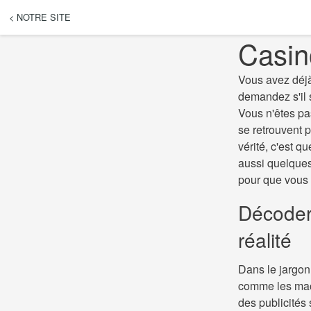
< NOTRE SITE
Casin
Vous avez déjà
demandez s'il 
Vous n'êtes pa
se retrouvent p
vérité, c'est 
aussi quelques 
pour que vous 
Décoder 
réalité
Dans le jargon 
comme les mach
des publicités