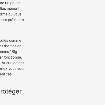
tre un poulet
cités mènent
forme où vous
 pour prétendre
réputés comme
des thèmes de
comme "Big
r fonctionne,
é. Aucun de ces
urnez-vous vers
ent ces
rotéger