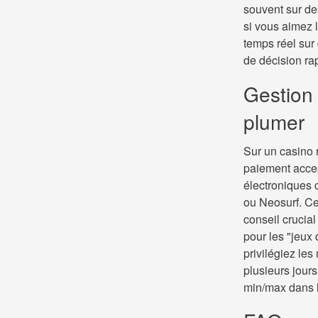
souvent sur des
si vous aimez l
temps réel sur
de décision ra
Gestion 
plumer
Sur un casino r
paiement accep
électroniques 
ou Neosurf. Ce
conseil crucial
pour les "jeux 
privilégiez les
plusieurs jours
min/max dans l