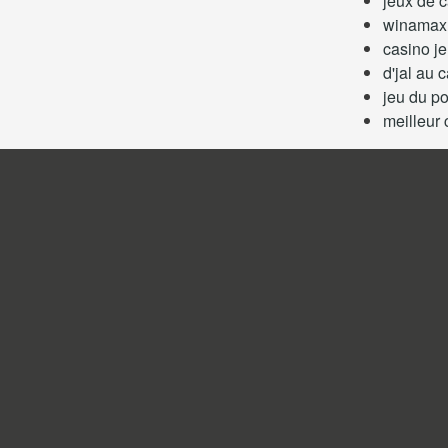
jeux de c
winamax 
casino j
d'jal au 
jeu du po
meilleur 