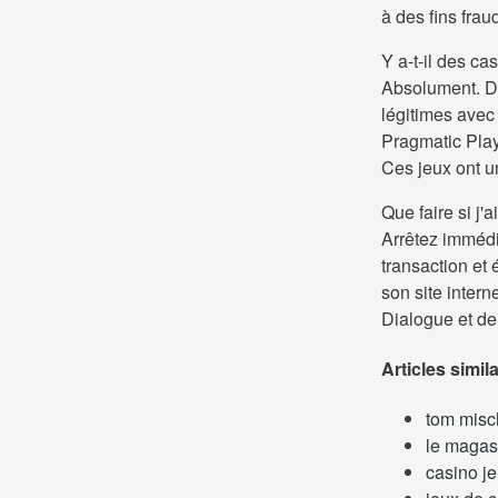
à des fins fra
Y a-t-il des c
Absolument. D
légitimes avec
Pragmatic Play
Ces jeux ont un
Que faire si j'
Arrêtez immédia
transaction et 
son site inter
Dialogue et de
Articles simil
tom misc
le magas
casino je