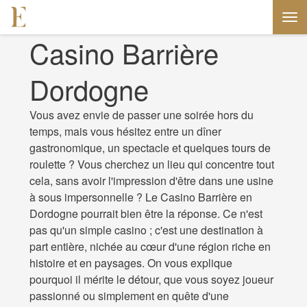
Casino Barrière
Dordogne
Vous avez envie de passer une soirée hors du
temps, mais vous hésitez entre un dîner
gastronomique, un spectacle et quelques tours de
roulette ? Vous cherchez un lieu qui concentre tout
cela, sans avoir l'impression d'être dans une usine
à sous impersonnelle ? Le Casino Barrière en
Dordogne pourrait bien être la réponse. Ce n'est
pas qu'un simple casino ; c'est une destination à
part entière, nichée au cœur d'une région riche en
histoire et en paysages. On vous explique
pourquoi il mérite le détour, que vous soyez joueur
passionné ou simplement en quête d'une