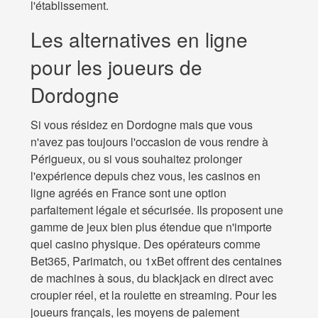
l'établissement.
Les alternatives en ligne
pour les joueurs de
Dordogne
Si vous résidez en Dordogne mais que vous
n'avez pas toujours l'occasion de vous rendre à
Périgueux, ou si vous souhaitez prolonger
l'expérience depuis chez vous, les casinos en
ligne agréés en France sont une option
parfaitement légale et sécurisée. Ils proposent une
gamme de jeux bien plus étendue que n'importe
quel casino physique. Des opérateurs comme
Bet365, Parimatch, ou 1xBet offrent des centaines
de machines à sous, du blackjack en direct avec
croupier réel, et la roulette en streaming. Pour les
joueurs français, les moyens de paiement