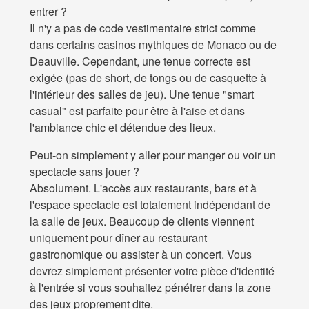
entrer ?
Il n'y a pas de code vestimentaire strict comme
dans certains casinos mythiques de Monaco ou de
Deauville. Cependant, une tenue correcte est
exigée (pas de short, de tongs ou de casquette à
l'intérieur des salles de jeu). Une tenue "smart
casual" est parfaite pour être à l'aise et dans
l'ambiance chic et détendue des lieux.
Peut-on simplement y aller pour manger ou voir un
spectacle sans jouer ?
Absolument. L'accès aux restaurants, bars et à
l'espace spectacle est totalement indépendant de
la salle de jeux. Beaucoup de clients viennent
uniquement pour dîner au restaurant
gastronomique ou assister à un concert. Vous
devrez simplement présenter votre pièce d'identité
à l'entrée si vous souhaitez pénétrer dans la zone
des jeux proprement dite.