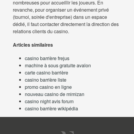
nombreuses pour accueillir les joueurs. En
revanche, pour organiser un événement privé
(tournoi, soirée d'entreprise) dans un espace
dédié, il faut contacter directement la direction des
relations clients du casino.
Articles similaires
casino barrière frejus
machine à sous gratuite avalon
carte casino barrière
casino barrière liste
promo casino en ligne
nouveau casino de mimizan
casino night avis forum
casino barrière wikipédia