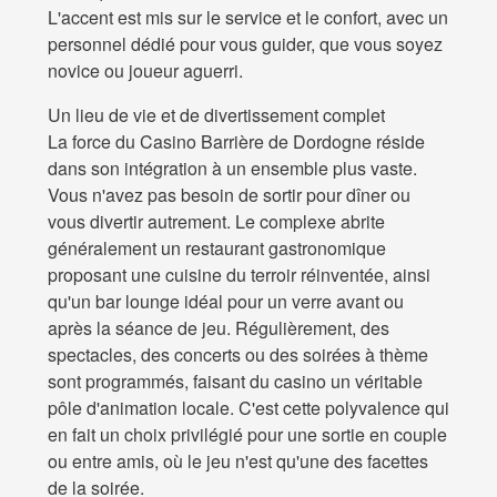
L'accent est mis sur le service et le confort, avec un
personnel dédié pour vous guider, que vous soyez
novice ou joueur aguerri.
Un lieu de vie et de divertissement complet
La force du Casino Barrière de Dordogne réside
dans son intégration à un ensemble plus vaste.
Vous n'avez pas besoin de sortir pour dîner ou
vous divertir autrement. Le complexe abrite
généralement un restaurant gastronomique
proposant une cuisine du terroir réinventée, ainsi
qu'un bar lounge idéal pour un verre avant ou
après la séance de jeu. Régulièrement, des
spectacles, des concerts ou des soirées à thème
sont programmés, faisant du casino un véritable
pôle d'animation locale. C'est cette polyvalence qui
en fait un choix privilégié pour une sortie en couple
ou entre amis, où le jeu n'est qu'une des facettes
de la soirée.