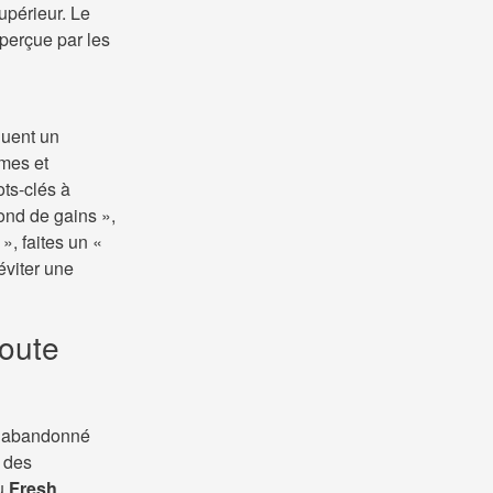
upérieur. Le
perçue par les
quent un
rmes et
ts-clés à
ond de gains »,
», faites un «
éviter une
toute
t abandonné
c des
ou
Fresh