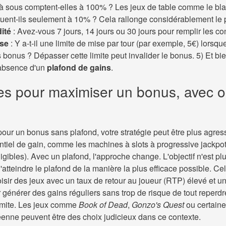
 sous comptent-elles à 100% ? Les jeux de table comme le bla
ibuent-ils seulement à 10% ? Cela rallonge considérablement le 
ité
: Avez-vous 7 jours, 14 jours ou 30 jours pour remplir les co
ise
: Y a-t-il une limite de mise par tour (par exemple, 5€) lorsq
bonus ? Dépasser cette limite peut invalider le bonus. 5) Et bien
'absence d'un
plafond de gains
.
ies pour maximiser un bonus, avec 
our un bonus sans plafond, votre stratégie peut être plus agress
entiel de gain, comme les machines à slots à progressive jackpot 
ligibles). Avec un plafond, l'approche change. L'objectif n'est plu
'atteindre le plafond de la manière la plus efficace possible. Ce
isir des jeux avec un taux de retour au joueur (RTP) élevé et u
générer des gains réguliers sans trop de risque de tout reperdr
 limite. Les jeux comme
Book of Dead
,
Gonzo's Quest
ou certaine
éenne peuvent être des choix judicieux dans ce contexte.