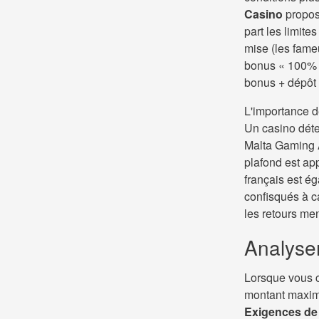
Casino
propos
part les limite
mise (les fame
bonus « 100% j
bonus + dépôt a
L'importance de
Un casino déte
Malta Gaming A
plafond est app
français est ég
confisqués à c
les retours me
Analyser
Lorsque vous c
montant maximu
Exigences de