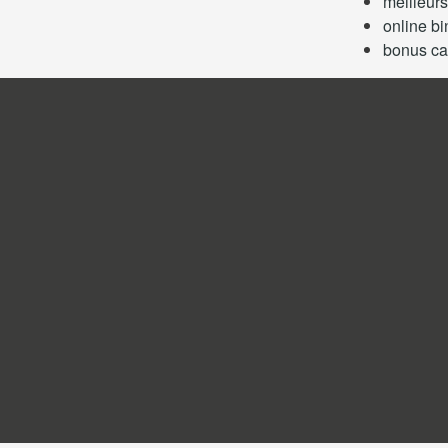
meilleurs
online bi
bonus ca