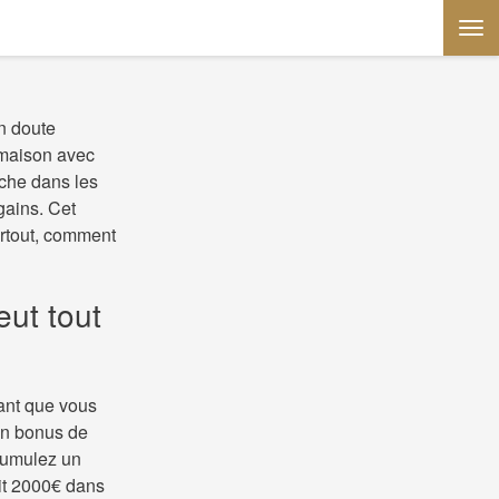
n doute
a maison avec
iche dans les
gains. Cet
urtout, comment
eut tout
ant que vous
un bonus de
cumulez un
oit 2000€ dans