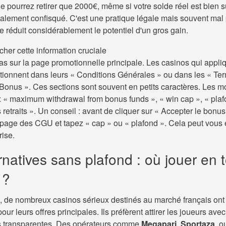
e pourrez retirer que 2000€, même si votre solde réel est bien s
ralement confisqué. C'est une pratique légale mais souvent mal 
le réduit considérablement le potentiel d'un gros gain.
er cette information cruciale
s sur la page promotionnelle principale. Les casinos qui appli
tionnent dans leurs « Conditions Générales » ou dans les « Te
Bonus ». Ces sections sont souvent en petits caractères. Les mo
t : « maximum withdrawal from bonus funds », « win cap », « plaf
s retraits ». Un conseil : avant de cliquer sur « Accepter le bonus 
a page des CGU et tapez « cap » ou « plafond ». Cela peut vous 
ise.
rnatives sans plafond : où jouer en 
 ?
 de nombreux casinos sérieux destinés au marché français on
pour leurs offres principales. Ils préfèrent attirer les joueurs ave
us transparentes. Des opérateurs comme
Megapari
,
Sportaza
, 