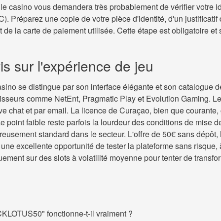
, le casino vous demandera très probablement de vérifier votre id
. Préparez une copie de votre pièce d'identité, d'un justificatif
de la carte de paiement utilisée. Cette étape est obligatoire et 
is sur l'expérience de jeu
sino se distingue par son interface élégante et son catalogue de
isseurs comme NetEnt, Pragmatic Play et Evolution Gaming. Le 
live chat et par email. La licence de Curaçao, bien que courante, 
e point faible reste parfois la lourdeur des conditions de mise 
reusement standard dans le secteur. L'offre de 50€ sans dépôt, l
 une excellente opportunité de tester la plateforme sans risque, 
uement sur des slots à volatilité moyenne pour tenter de transfo
KLOTUS50" fonctionne-t-il vraiment ?