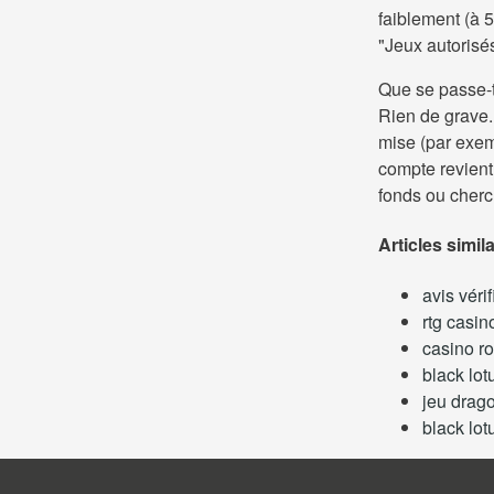
faiblement (à 
"Jeux autorisés
Que se passe-t-
Rien de grave.
mise (par exem
compte revient
fonds ou cherc
Articles simil
avis véri
rtg casi
casino ro
black lo
jeu drago
black lot