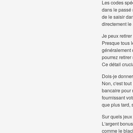
Les codes spé
dans le passé 
de le saisir d
directement le 
Je peux retirer
Presque tous le
généralement d
pourrez retire
Ce détail cruci
Dois-je donner
Non, c'est tout
bancaire pour 
fournissant vot
que plus tard, 
Sur quels jeux 
L'argent bonus 
comme le blackj