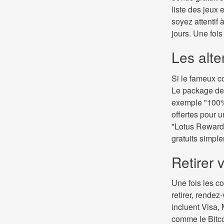
liste des jeux 
soyez attentif 
jours. Une fois
Les alte
Si le fameux c
Le package de 
exemple "100% 
offertes pour 
"Lotus Rewards"
gratuits simpl
Retirer 
Une fois les co
retirer, rende
incluent Visa, 
comme le Bitco