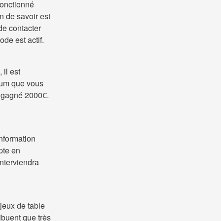
onctionné
n de savoir est
de contacter
de est actif.
il est
mum que vous
z gagné 2000€.
information
pte en
interviendra
jeux de table
ribuent que très