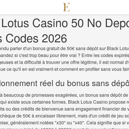
 Lotus Casino 50 No Depo
s Codes 2026
ndu parler d'un bonus gratuit de 50€ sans dépôt sur Black Lot
ndez si c'est trop beau pour être vrai ? Entre les codes expirés
euses et la difficulté à trouver une offre légitime, il est normal d
e ce qu'il en est vraiment et comment en profiter sans vous fair
tionnement réel du bonus sans dépô
 à beaucoup de promesses exagérées, un bonus sans dépôt de 
s qui existe sous certaines formes. Black Lotus Casino propose 
its ou des crédits de bienvenue sans engagement financier de vot
n chèque de 50€ à encaisser librement, mais d'un crédit de jeu 
mise, généralement notées "x30" ou "x40". Cela signifie que si 