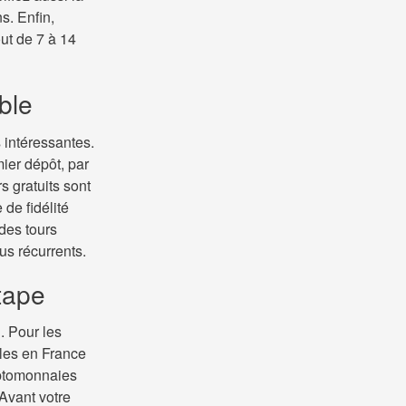
s. Enfin,
out de 7 à 14
ble
 intéressantes.
ier dépôt, par
s gratuits sont
de fidélité
des tours
us récurrents.
tape
. Pour les
bles en France
ryptomonnaies
Avant votre