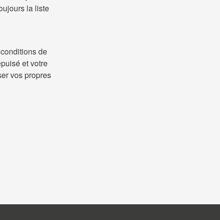
jours la liste
 conditions de
puisé et votre
ser vos propres