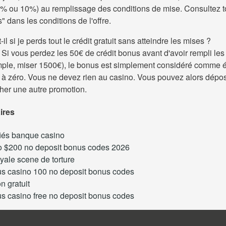
5% ou 10%) au remplissage des conditions de mise. Consultez tou
" dans les conditions de l'offre.
il si je perds tout le crédit gratuit sans atteindre les mises ?
 Si vous perdez les 50€ de crédit bonus avant d'avoir rempli les
ple, miser 1500€), le bonus est simplement considéré comme é
 à zéro. Vous ne devez rien au casino. Vous pouvez alors dépo
her une autre promotion.
aires
fiés banque casino
no $200 no deposit bonus codes 2026
yale scene de torture
tus casino 100 no deposit bonus codes
n gratuit
us casino free no deposit bonus codes