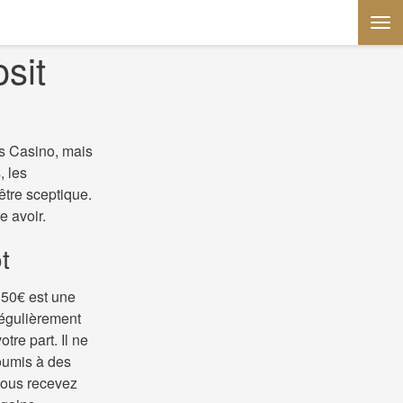
sit
us Casino, mais
, les
'être sceptique.
e avoir.
t
50€ est une
régulièrement
re part. Il ne
soumis à des
vous recevez