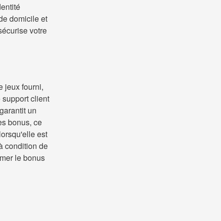
entité
 de domicile et
sécurise votre
 jeux fourni,
support client
garantit un
des bonus, ce
orsqu'elle est
à condition de
rmer le bonus