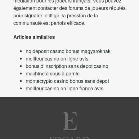
médiation pour les joueurs français. Vous pouvez
également contacter des forums de joueurs réputés
pour signaler le litige, la pression de la
communauté est parfois efficace.
Articles similaires
no deposit casino bonus magyaroknak
meilleur casino en ligne avis
bonus d'inscription sans depot casino
machine à sous à pornic
montecrypto casino bonus sans depot
meilleur casino en ligne france avis