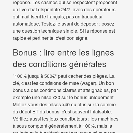
réponse. Les casinos qui se respectent proposent
un live chat disponible 24/7, avec des opérateurs
qui maîtrisent le français, pas un traducteur
automatique. Testez-le avant de déposer : posez
une question technique simple. Si la réponse est
rapide et pertinente, c'est bon signe.
Bonus : lire entre les lignes
des conditions générales
"100% jusqu'à 500€" peut cacher des pièges. La
clé, c'est les conditions de mise (wager). Un bon
bonus a des conditions claires et atteignables, par
exemple une mise x30 sur le bonus uniquement.
Méfiez-vous des mises x40 ou plus sur la somme
du dépôt ET du bonus, c'est souvent infaisable.
Vérifiez aussi les jeux contributeurs : les machines
à sous comptent généralement à 100%, mais la
roulette et le blackjack sont souvent exclus ou ne