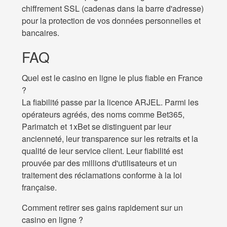
chiffrement SSL (cadenas dans la barre d'adresse)
pour la protection de vos données personnelles et
bancaires.
FAQ
Quel est le casino en ligne le plus fiable en France
?
La fiabilité passe par la licence ARJEL. Parmi les
opérateurs agréés, des noms comme Bet365,
Parimatch et 1xBet se distinguent par leur
ancienneté, leur transparence sur les retraits et la
qualité de leur service client. Leur fiabilité est
prouvée par des millions d'utilisateurs et un
traitement des réclamations conforme à la loi
française.
Comment retirer ses gains rapidement sur un
casino en ligne ?