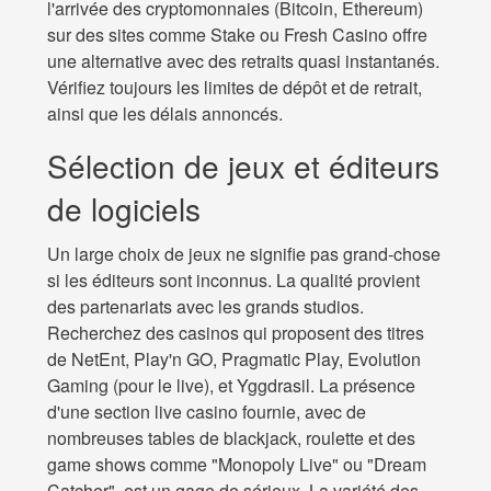
l'arrivée des cryptomonnaies (Bitcoin, Ethereum)
sur des sites comme Stake ou Fresh Casino offre
une alternative avec des retraits quasi instantanés.
Vérifiez toujours les limites de dépôt et de retrait,
ainsi que les délais annoncés.
Sélection de jeux et éditeurs
de logiciels
Un large choix de jeux ne signifie pas grand-chose
si les éditeurs sont inconnus. La qualité provient
des partenariats avec les grands studios.
Recherchez des casinos qui proposent des titres
de NetEnt, Play'n GO, Pragmatic Play, Evolution
Gaming (pour le live), et Yggdrasil. La présence
d'une section live casino fournie, avec de
nombreuses tables de blackjack, roulette et des
game shows comme "Monopoly Live" ou "Dream
Catcher", est un gage de sérieux. La variété des