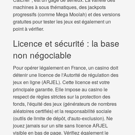
machines à sous thématiques, des jackpots
progressifs (comme Mega Moolah) et des versions
gratuites pour tester les jeux est également un
point à vérifier.
Licence et sécurité : la base
non négociable
Pour opérer légalement en France, un casino doit
détenir une licence de l'Autorité de régulation des
jeux en ligne (ARJEL). Cette licence est votre
principale garantie. Elle impose au casino le
respect de règles strictes sur la protection des
fonds, l'équité des jeux (générateurs de nombres
aléatoires certifiés) et la responsabilité sociale
(outils de limite de dépôt, d'auto-exclusion). Ne
jouez jamais sur un site sans licence ARJEL
visible en bas de page. Vérifiez également le