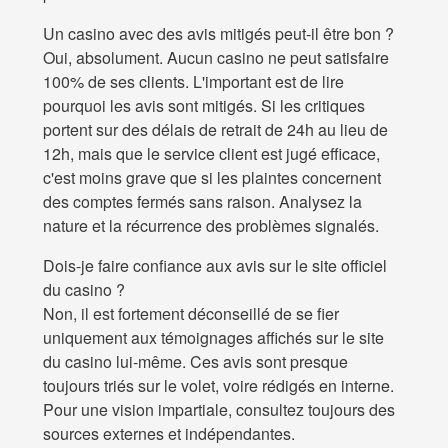
Un casino avec des avis mitigés peut-il être bon ?
Oui, absolument. Aucun casino ne peut satisfaire
100% de ses clients. L'important est de lire
pourquoi les avis sont mitigés. Si les critiques
portent sur des délais de retrait de 24h au lieu de
12h, mais que le service client est jugé efficace,
c'est moins grave que si les plaintes concernent
des comptes fermés sans raison. Analysez la
nature et la récurrence des problèmes signalés.
Dois-je faire confiance aux avis sur le site officiel
du casino ?
Non, il est fortement déconseillé de se fier
uniquement aux témoignages affichés sur le site
du casino lui-même. Ces avis sont presque
toujours triés sur le volet, voire rédigés en interne.
Pour une vision impartiale, consultez toujours des
sources externes et indépendantes.