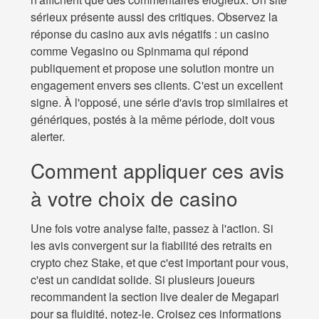
sérieux présente aussi des critiques. Observez la
réponse du casino aux avis négatifs : un casino
comme Vegasino ou Spinmama qui répond
publiquement et propose une solution montre un
engagement envers ses clients. C'est un excellent
signe. À l'opposé, une série d'avis trop similaires et
génériques, postés à la même période, doit vous
alerter.
Comment appliquer ces avis
à votre choix de casino
Une fois votre analyse faite, passez à l'action. Si
les avis convergent sur la fiabilité des retraits en
crypto chez Stake, et que c'est important pour vous,
c'est un candidat solide. Si plusieurs joueurs
recommandent la section live dealer de Megapari
pour sa fluidité, notez-le. Croisez ces informations