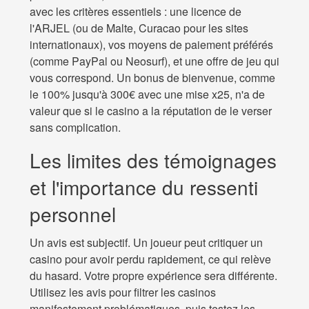
avec les critères essentiels : une licence de
l'ARJEL (ou de Malte, Curacao pour les sites
internationaux), vos moyens de paiement préférés
(comme PayPal ou Neosurf), et une offre de jeu qui
vous correspond. Un bonus de bienvenue, comme
le 100% jusqu'à 300€ avec une mise x25, n'a de
valeur que si le casino a la réputation de le verser
sans complication.
Les limites des témoignages
et l'importance du ressenti
personnel
Un avis est subjectif. Un joueur peut critiquer un
casino pour avoir perdu rapidement, ce qui relève
du hasard. Votre propre expérience sera différente.
Utilisez les avis pour filtrer les casinos
manifestement problématiques, puis testez les