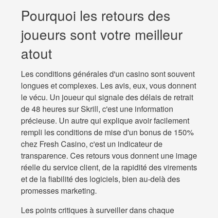
Pourquoi les retours des
joueurs sont votre meilleur
atout
Les conditions générales d'un casino sont souvent
longues et complexes. Les avis, eux, vous donnent
le vécu. Un joueur qui signale des délais de retrait
de 48 heures sur Skrill, c'est une information
précieuse. Un autre qui explique avoir facilement
rempli les conditions de mise d'un bonus de 150%
chez Fresh Casino, c'est un indicateur de
transparence. Ces retours vous donnent une image
réelle du service client, de la rapidité des virements
et de la fiabilité des logiciels, bien au-delà des
promesses marketing.
Les points critiques à surveiller dans chaque