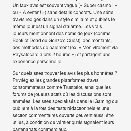
Un faux avis est souvent vague (« Super casino ! »
ou « À éviter ! ») sans détails concrets. Une série
d'avis rédigés dans un style similaire et publiés le
même jour est un signal d'alarme. Les vrais
joueurs mentionnent des noms de jeux (comme
Book of Dead ou Gonzo's Quest), des montants,
des méthodes de paiement (ex: « Mon virement via
Paysafecard a pris 2 heures ») et partagent une
expérience personnelle.
Sur quels sites trouver les avis les plus honnêtes ?
Privilégiez les grandes plateformes d'avis
consommateurs comme Trustpilot, ainsi que les
forums de joueurs actifs où les discussions sont
animées. Les sites spécialisés dans le iGaming qui
publient à la fois des tests rédactionnels et une
section commentaires ouverte peuvent aussi être
utiles, à condition de vérifier qu'ils signalent leurs
partenariats commerciaux.